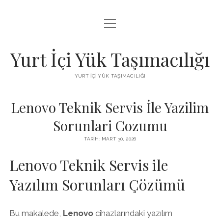
menüyü
BEDAVA FACEBOOK BEĞENI KAZANMA
aç
FACEBOOK SAYFA BEĞENDIRME HILESI İNDIR
Yurt İçi Yük Taşımacılığı
LISTE
YURT İÇI YÜK TAŞIMACILIĞI
SAYFA LISTESI
Lenovo Teknik Servis İle Yazilim
Sorunlari Cozumu
TARIH: MART 30, 2026
Lenovo Teknik Servis ile
Yazılım Sorunları Çözümü
Bu makalede,
Lenovo
cihazlarındaki yazılım