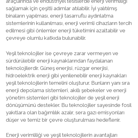
araçlarında ve endüstriyel tesislerde enerji verimliliği
sağlamak için çeşitli adımlar atılabilir. İyi yalıtılmış
binaların yapılması, enerji tasarruflu aydınlatma
sistemlerinin kullanılması, enerji verimli cihazların tercih
edilmesi gibi önlemler enerji tüketimini azaltabilir ve
çevreye olumlu katkıda bulunabilir.
Yeşil teknolojiler ise çevreye zarar vermeyen ve
sürdürülebilir enerji kaynaklarından faydalanan
teknolojilerdir. Güneş enerjisi, rüzgar enerjisi,
hidroelektrik enerji gibi yenilenebilir enerji kaynakları
yeşil teknolojilerin temelini oluşturur. Bunların yanı sıra
enerji depolama sistemleri, akıllı şebekeler ve enerji
yönetim sistemleri gibi teknolojiler de yeşil enerji
dönüşümünü destekler. Bu teknolojiler sayesinde fosil
yakıtlara olan bağımlılık azalır, sera gazı emisyonları
düşer ve temiz bir çevre oluşturulması hedeflenir.
Enerji verimliliği ve yeşil teknolojilerin avantajları