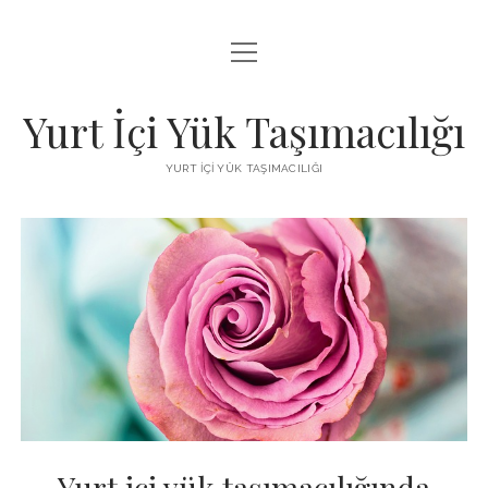
menüyü
BEDAVA FACEBOOK BEĞENI KAZANMA
aç
FACEBOOK SAYFA BEĞENDIRME HILESI İNDIR
Yurt İçi Yük Taşımacılığı
LISTE
YURT İÇI YÜK TAŞIMACILIĞI
SAYFA LISTESI
Yurt içi yük taşımacılığında