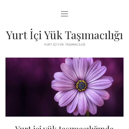
menüyü
BEDAVA FACEBOOK BEĞENI KAZANMA
aç
FACEBOOK SAYFA BEĞENDIRME HILESI İNDIR
Yurt İçi Yük Taşımacılığı
LISTE
YURT İÇI YÜK TAŞIMACILIĞI
SAYFA LISTESI
Yurt içi yük taşımacılığında