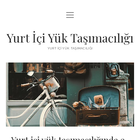
menüyü
BEDAVA FACEBOOK BEĞENI KAZANMA
aç
FACEBOOK SAYFA BEĞENDIRME HILESI İNDIR
Yurt İçi Yük Taşımacılığı
LISTE
YURT İÇI YÜK TAŞIMACILIĞI
SAYFA LISTESI
Yurt içi yük taşımacılığında e-