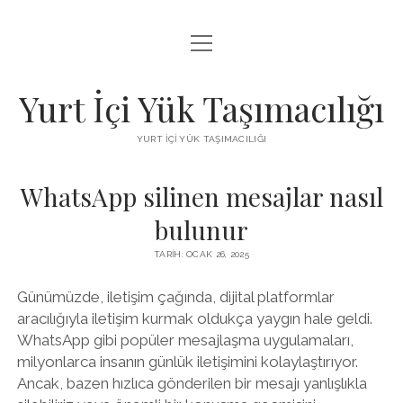
menüyü
BEDAVA FACEBOOK BEĞENI KAZANMA
aç
FACEBOOK SAYFA BEĞENDIRME HILESI İNDIR
Yurt İçi Yük Taşımacılığı
LISTE
YURT İÇI YÜK TAŞIMACILIĞI
SAYFA LISTESI
WhatsApp silinen mesajlar nasıl
bulunur
TARIH: OCAK 26, 2025
Günümüzde, iletişim çağında, dijital platformlar
aracılığıyla iletişim kurmak oldukça yaygın hale geldi.
WhatsApp gibi popüler mesajlaşma uygulamaları,
milyonlarca insanın günlük iletişimini kolaylaştırıyor.
Ancak, bazen hızlıca gönderilen bir mesajı yanlışlıkla