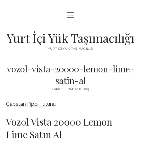
menüyü
BEDAVA FACEBOOK BEĞENI KAZANMA
aç
FACEBOOK SAYFA BEĞENDIRME HILESI İNDIR
Yurt İçi Yük Taşımacılığı
LISTE
YURT İÇI YÜK TAŞIMACILIĞI
SAYFA LISTESI
vozol-vista-20000-lemon-lime-
satin-al
TARIH: TEMMUZ 6, 2025
Capstan Pipo Tütünü
Vozol Vista 20000 Lemon
Lime Satın Al