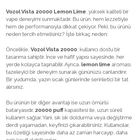
Vozol Vista 20000 Lemon Lime
, yüksek kaliteli bir
vape deneyimi sunmaktadır. Bu ürün, hem lezzetiyle
hem de performansıyla dikkat çekiyor. Peki, bu ürünü
neden tercih etmelisiniz? İşte birkaç neden:
Öncelikle,
Vozol Vista 20000
, kullanıcı dostu bir
tasarıma sahiptir. İnce ve hafif yapısı sayesinde, her
yerde kolayca taşınabilir. Ayrıca,
lemon lime
aroması,
tazeleyici bir deneyim sunarak gününüzü canlandırır.
Bir yudumda, yazın sıcak günlerinde serinletici bir tat
alırsınız.
Bu ürünün bir diğer avantajı ise uzun ömürlü
bataryasıdır.
20000 puff
kapasitesi ile, uzun süreli
kullanım sağlar. Yani, sık sık doldurma veya değiştirme
derdi yaşamadan, keyfinizi çıkarabilirsiniz. Kullanıcılar,
bu özelliği sayesinde daha az zaman harcayıp, daha
çok keyif alabiliyorlar.