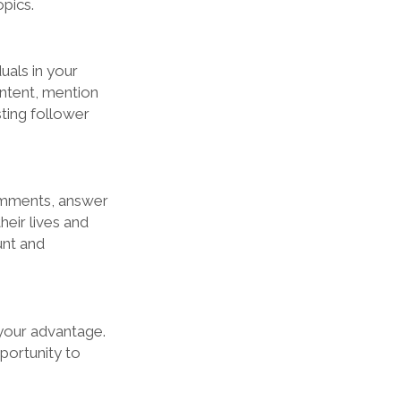
opics.
uals in your
ontent, mention
sting follower
comments, answer
heir lives and
unt and
 your advantage.
portunity to