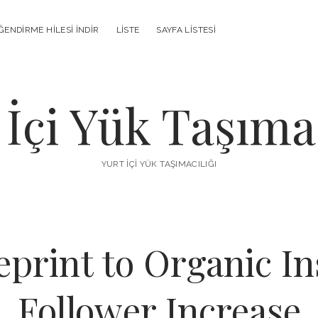
ENDIRME HILESI İNDIR
LISTE
SAYFA LISTESI
 İçi Yük Taşımac
YURT İÇI YÜK TAŞIMACILIĞI
eprint to Organic I
Follower Increase