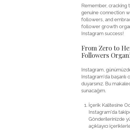
Remember, cracking th
genuine connection wi
followers, and embraci
follower growth organ
Instagram success!
From Zero to He
Followers Organi
Instagram, günümüzde 
Instagram'da başarılı o
duyarsınız. Bu makale
sunacağım.
İçerik Kalitesine O
Instagram'da takipç
Gönderilerinizde yü
açıklayıcı içeriklerl