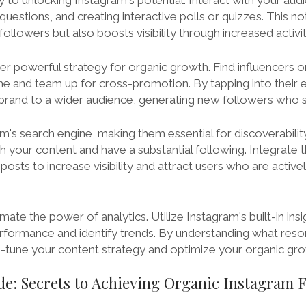
 to unlocking Instagram's potential. Interact with your au
estions, and creating interactive polls or quizzes. This no
 followers but also boosts visibility through increased activi
her powerful strategy for organic growth. Find influencers
he and team up for cross-promotion. By tapping into their e
rand to a wider audience, generating new followers who sha
m's search engine, making them essential for discoverabilit
th your content and have a substantial following. Integrate
 posts to increase visibility and attract users who are active
mate the power of analytics. Utilize Instagram's built-in insi
erformance and identify trends. By understanding what reso
e-tune your content strategy and optimize your organic gro
de: Secrets to Achieving Organic Instagram 