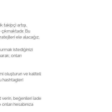
 takipçi artışı,
e çıkmaktadır. Bu
atejileri ele alacağız.
kurmak istediğinizi
narak, onları
mi oluşturun ve kaliteli
ru hashtagleri
 verin, beğenileri iade
e onları hesabınıza