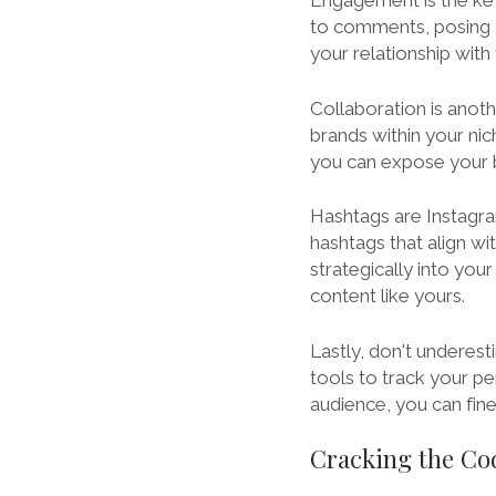
Engagement is the key
to comments, posing qu
your relationship with
Collaboration is anot
brands within your nic
you can expose your b
Hashtags are Instagra
hashtags that align wi
strategically into your
content like yours.
Lastly, don't underesti
tools to track your p
audience, you can fin
Cracking the Co