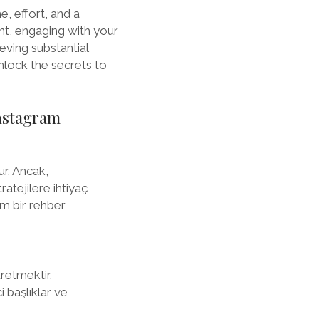
, effort, and a
nt, engaging with your
eving substantial
nlock the secrets to
nstagram
r. Ancak,
ratejilere ihtiyaç
m bir rehber
üretmektir.
i başlıklar ve