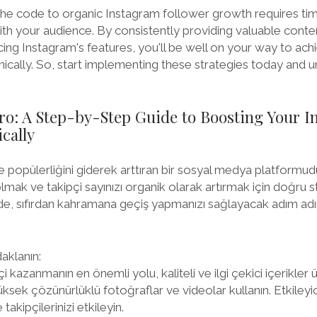
e code to organic Instagram follower growth requires time
th your audience. By consistently providing valuable conte
ng Instagram's features, you'll be well on your way to achi
ically. So, start implementing these strategies today and u
ro: A Step-by-Step Guide to Boosting Your I
cally
popülerliğini giderek arttıran bir sosyal medya platformudu
lmak ve takipçi sayınızı organik olarak artırmak için doğru st
de, sıfırdan kahramana geçiş yapmanızı sağlayacak adım adı
daklanın:
i kazanmanın en önemli yolu, kaliteli ve ilgi çekici içerikler 
ksek çözünürlüklü fotoğraflar ve videolar kullanın. Etkileyic
e takipçilerinizi etkileyin.