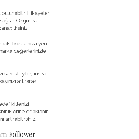
bulunabilir. Hikayeler,
ı sağlar. Özgün ve
anabilirsiniz.
apmak, hesabınıza yeni
e marka değerlerinizle
i sürekli iyileştirin ve
ayınızı artırarak
def kitlenizi
şbirliklerine odaklanın.
artırabilirsiniz.
am Follower