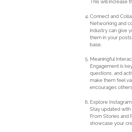
This will increase t
Connect and Colla
Networking and col
industry can give 
them in your posts,
base.
Meaningful Interac
Engagement is key
questions, and acti
make them feel va
encourages others
Explore Instagram
Stay updated with 
From Stories and R
showcase your crea