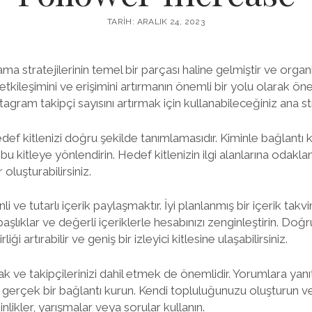
TARIH: ARALIK 24, 2023
 stratejilerinin temel bir parçası haline gelmiştir ve organik
tkileşimini ve erişimini artırmanın önemli bir yolu olarak ön
gram takipçi sayısını artırmak için kullanabileceğiniz ana str
edef kitlenizi doğru şekilde tanımlamasıdır. Kiminle bağlantı 
i bu kitleye yönlendirin. Hedef kitlenizin ilgi alanlarına odakla
oluşturabilirsiniz.
i ve tutarlı içerik paylaşmaktır. İyi planlanmış bir içerik takvi
 başlıklar ve değerli içeriklerle hesabınızı zenginleştirin. Doğ
iği artırabilir ve geniş bir izleyici kitlesine ulaşabilirsiniz.
k ve takipçilerinizi dahil etmek de önemlidir. Yorumlara yanıt
le gerçek bir bağlantı kurun. Kendi topluluğunuzu oluşturun v
nlikler, yarışmalar veya sorular kullanın.