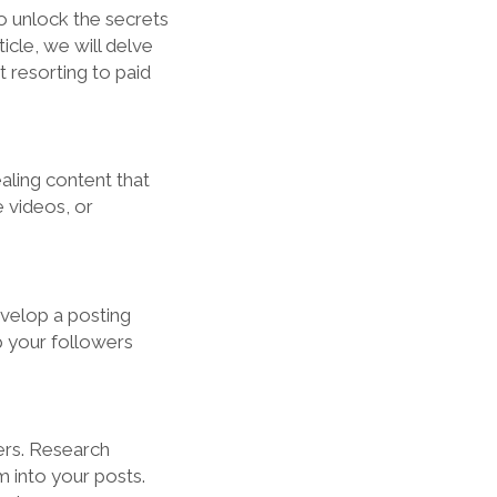
o unlock the secrets
icle, we will delve
 resorting to paid
aling content that
e videos, or
.
evelop a posting
p your followers
ers. Research
m into your posts.