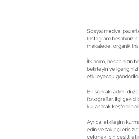
Sosyal medya, pazarlama
Instagram hesabınızın e
makalede, organik Insta
İlk adım, hesabınızın h
belirleyin ve içeriğiniz
etkileyecek gönderiler 
Bir sonraki adım, düzenl
fotoğraflar, ilgi çekici
kullanarak keşfedilebilirl
Ayrıca, etkileşim kurma
edin ve takipçileriniz
çekmek için çeşitli etki