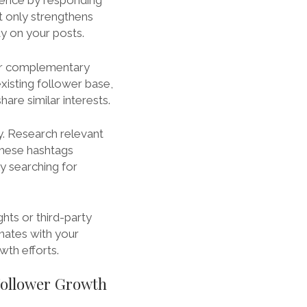
dience by responding
t only strengthens
ty on your posts.
 or complementary
xisting follower base,
re similar interests.
y. Research relevant
 these hashtags
ly searching for
ghts or third-party
nates with your
wth efforts.
Follower Growth