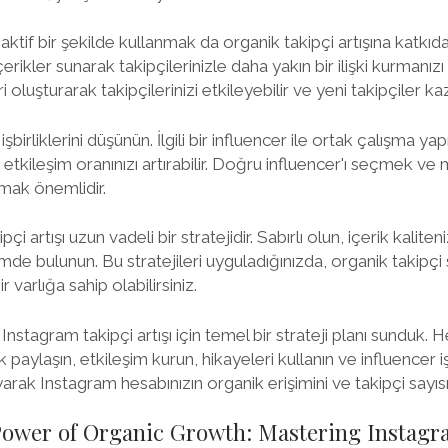
aktif bir şekilde kullanmak da organik takipçi artışına katkıda 
erikler sunarak takipçilerinizle daha yakın bir ilişki kurmanız
ri oluşturarak takipçilerinizi etkileyebilir ve yeni takipçiler kaz
şbirliklerini düşünün. İlgili bir influencer ile ortak çalışma y
ve etkileşim oranınızı artırabilir. Doğru influencer'ı seçmek v
pmak önemlidir.
 artışı uzun vadeli bir stratejidir. Sabırlı olun, içerik kaliteniz
imde bulunun. Bu stratejileri uyguladığınızda, organik takipçi s
r varlığa sahip olabilirsiniz.
stagram takipçi artışı için temel bir strateji planı sunduk. He
ik paylaşın, etkileşim kurun, hikayeleri kullanın ve influencer i
ak Instagram hesabınızın organik erişimini ve takipçi sayısını 
Power of Organic Growth: Mastering Instagr