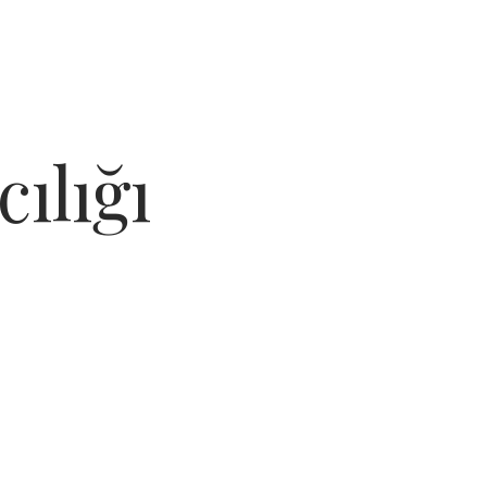
ılığı