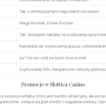
Tak, z ekskluzywnymi nagrodami i bonusami
Mega Moolah, Divine Fortune
Tak, dostępne zakłady na wydarzenia sportowe
Narzędzia do wykluczenia gracza i ustawiania li
24/7 przez czat na żywo oraz e-mail
Szyfrowanie SSL i bezpieczne metody płatnośc
Promocje w Slottica Casino
y bonus powitalny, który jest bardzo atrakcyjny, ale poza
raniczone, zwłaszcza jeśli chodzi o regularne bonusy. Op