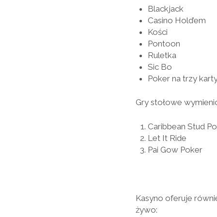
Blackjack
Casino Hold’em
Kości
Pontoon
Ruletka
Sic Bo
Poker na trzy kart
Gry stołowe wymienion
Caribbean Stud P
Let It Ride
Pai Gow Poker
Kasyno oferuje równie
żywo: