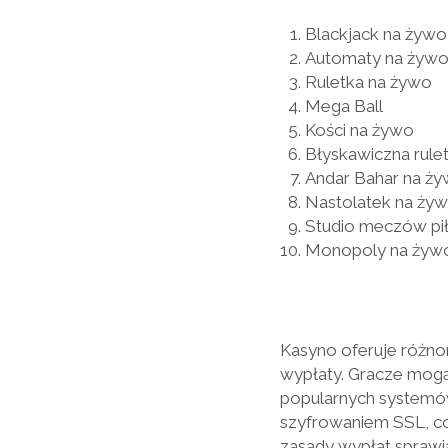
Blackjack na żywo
Automaty na żyw
Ruletka na żywo
Mega Ball
Kości na żywo
Błyskawiczna rule
Andar Bahar na ż
Nastolatek na ży
Studio meczów pił
Monopoly na żyw
Kasyno oferuje różnor
wypłaty. Gracze mogą
popularnych systemów 
szyfrowaniem SSL, co
zasady wypłat sprawia