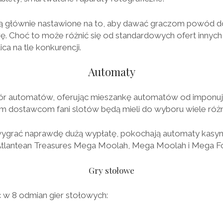
 głównie nastawione na to, aby dawać graczom powód do d
ę. Choć to może różnić się od standardowych ofert innych 
ca na tle konkurencji.
Automaty
bór automatów, oferując mieszankę automatów od imponu
ym dostawcom fani slotów będą mieli do wyboru wiele różn
wygrać naprawdę dużą wypłatę, pokochają automaty kasy
k Atlantean Treasures Mega Moolah, Mega Moolah i Mega F
Gry stołowe
w 8 odmian gier stołowych: