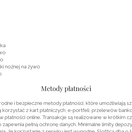
o
tka
ywo
wo
ki nożnej na żywo
o
Metody płatności
odne i bezpieczne metody płatności, które umożliwiają sz
 korzystać z kart płatniczych, e-portfeli, przelewów ban
płatności online. Transakcje są realizowane w krótkim cz
 zapewnia pełną ochronę danych. Minimalne limity depozy
ją, że korzystanie z serwisu jest wygodne. Slottica dba o 