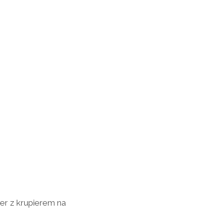
er z krupierem na