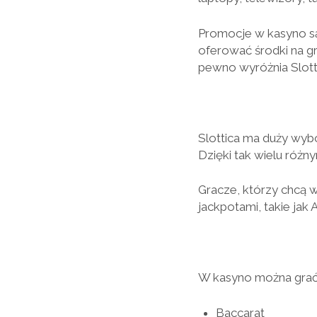
Promocje w kasyno są
oferować środki na gr
pewno wyróżnia Slotti
Slottica ma duży wy
Dzięki tak wielu różn
Gracze, którzy chcą 
jackpotami, takie ja
W kasyno można grać 
Baccarat