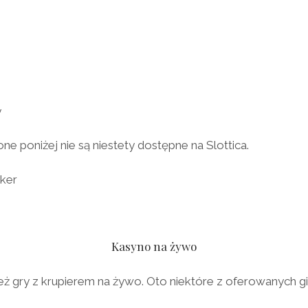
y
e poniżej nie są niestety dostępne na Slottica.
oker
Kasyno na żywo
ż gry z krupierem na żywo. Oto niektóre z oferowanych gi