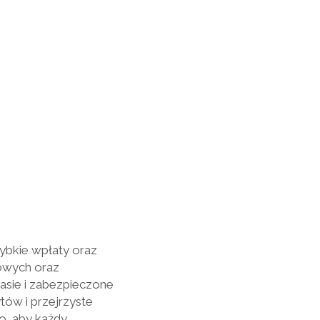
ybkie wpłaty oraz
kowych oraz
asie i zabezpieczone
tów i przejrzyste
to, aby każdy