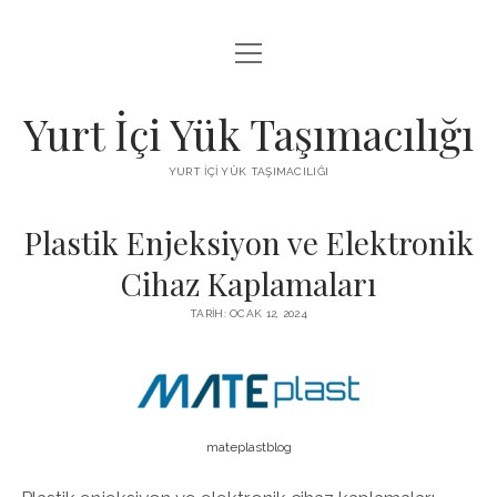
menüyü
BEDAVA FACEBOOK BEĞENI KAZANMA
aç
FACEBOOK SAYFA BEĞENDIRME HILESI İNDIR
Yurt İçi Yük Taşımacılığı
LISTE
YURT İÇI YÜK TAŞIMACILIĞI
SAYFA LISTESI
Plastik Enjeksiyon ve Elektronik
Cihaz Kaplamaları
TARIH: OCAK 12, 2024
mateplastblog