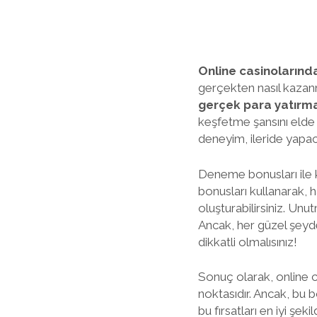
Online casinoların
gerçekten nasıl kazan
gerçek para yatır
keşfetme şansını elde
deneyim, ileride yapacağ
Deneme bonusları ile k
bonusları kullanarak, h
oluşturabilirsiniz. Un
Ancak, her güzel şeyde
dikkatli olmalısınız!
Sonuç olarak, online c
noktasıdır. Ancak, bu 
bu fırsatları en iyi şek