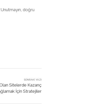
z. Unutmayın, doğru
SONRAKI YAZI
lan Sitelerde Kazanç
ğlamak İçin Stratejiler