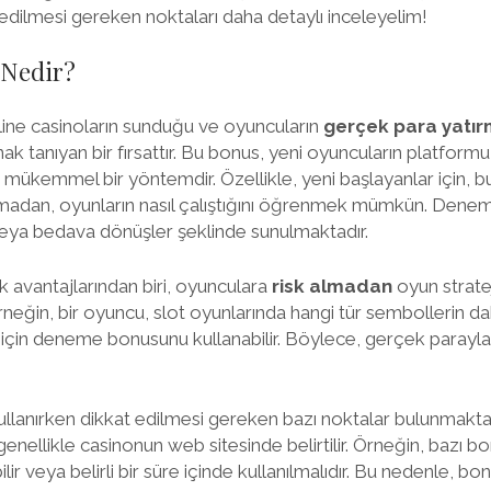
t edilmesi gereken noktaları daha detaylı inceleyelim!
Nedir?
nline casinoların sunduğu ve oyuncuların
gerçek para yatı
 tanıyan bir fırsattır. Bu bonus, yeni oyuncuların platformu 
 mükemmel bir yöntemdir. Özellikle, yeni başlayanlar için, 
dan, oyunların nasıl çalıştığını öğrenmek mümkün. Deneme
a veya bedava dönüşler şeklinde sunulmaktadır.
 avantajlarından biri, oyunculara
risk almadan
oyun stratej
rneğin, bir oyuncu, slot oyunlarında hangi tür sembollerin d
için deneme bonusunu kullanabilir. Böylece, gerçek parayla 
llanırken dikkat edilmesi gereken bazı noktalar bulunmaktad
enellikle casinonun web sitesinde belirtilir. Örneğin, bazı bo
lir veya belirli bir süre içinde kullanılmalıdır. Bu nedenle, 