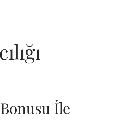
ılığı
Bonusu İle