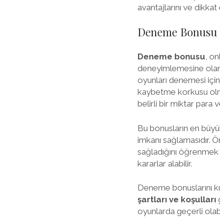
avantajlarını ve dikka
Deneme Bonusu 
Deneme bonusu
, o
deneyimlemesine olanak
oyunları denemesi için
kaybetme korkusu olma
belirli bir miktar par
Bu bonusların en büyük
imkanı sağlamasıdır. Ö
sağladığını öğrenmek 
kararlar alabilir.
Deneme bonuslarını ku
şartları ve koşulları
g
oyunlarda geçerli olabi