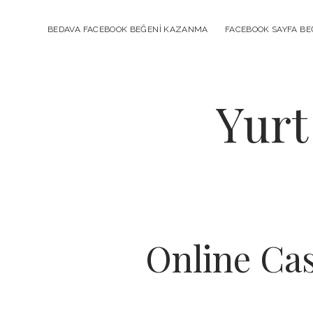
BEDAVA FACEBOOK BEĞENI KAZANMA
FACEBOOK SAYFA BEĞ
Yurt
Online Ca