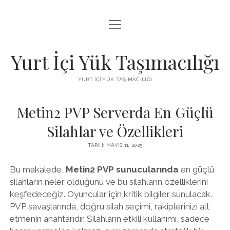
menüyü
BEDAVA FACEBOOK BEĞENI KAZANMA
aç
FACEBOOK SAYFA BEĞENDIRME HILESI İNDIR
Yurt İçi Yük Taşımacılığı
LISTE
YURT İÇI YÜK TAŞIMACILIĞI
SAYFA LISTESI
Metin2 PVP Serverda En Güçlü
Silahlar ve Özellikleri
TARIH: MAYIS 11, 2025
Bu makalede,
Metin2 PVP sunucularında
en güçlü
silahların neler olduğunu ve bu silahların özelliklerini
keşfedeceğiz. Oyuncular için kritik bilgiler sunulacak.
PVP savaşlarında, doğru silah seçimi, rakiplerinizi alt
etmenin anahtarıdır. Silahların etkili kullanımı, sadece