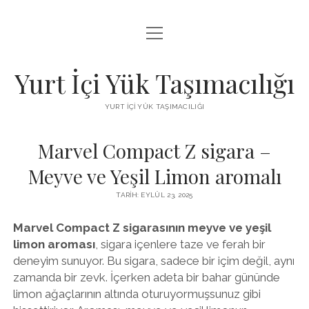
menüyü
BEDAVA FACEBOOK BEĞENI KAZANMA
aç
FACEBOOK SAYFA BEĞENDIRME HILESI İNDIR
Yurt İçi Yük Taşımacılığı
LISTE
YURT İÇI YÜK TAŞIMACILIĞI
SAYFA LISTESI
Marvel Compact Z sigara –
Meyve ve Yeşil Limon aromalı
TARIH: EYLÜL 23, 2025
Marvel Compact Z sigarasının meyve ve yeşil
limon aroması
, sigara içenlere taze ve ferah bir
deneyim sunuyor. Bu sigara, sadece bir içim değil, aynı
zamanda bir zevk. İçerken adeta bir bahar gününde
limon ağaçlarının altında oturuyormuşsunuz gibi