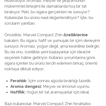
hissettiriyor. Aroması, meyve ve yeşil limonun
mükemmel birleşimi ile damaklarda hoş bir tat
bırakıyor. Peki, bu sigara gerçekten ne sunuyor?
Kullanıcılar bu ürünü nasıl değerlendiriyor? İşte, bu
soruların yanıtları.
Öncelikle, Marvel Compact Z’nin
özelliklerine
bakalım. Bu sigara, hafif ve yumuşak bir içim deneyimi
sunuyor. Aroması, yoğun değil, ama kesinlikle belirgin.
Bu da onu, özellikle yeni başlayanlar için ideal bir
seçenek haline getiriyor. Kullanıcı yorumlarına göre,
sigara içenler bu ürünü tercih ederken birkaç önemli
noktaya dikkat ediyor:
Ferahlık:
İçim sonrası ağızda bıraktığı tazelik.
Aroma dengesi:
Meyve ve limonun uyumu.
Hafiflik:
Yoğun bir tat aramayanlar için ideal.
Bazı kullanıcılar, Marvel Compact Z’nin ferahlatıcı