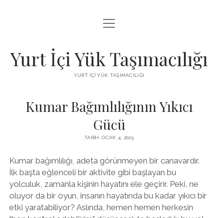
menüyü
BEDAVA FACEBOOK BEĞENI KAZANMA
aç
FACEBOOK SAYFA BEĞENDIRME HILESI İNDIR
Yurt İçi Yük Taşımacılığı
LISTE
YURT İÇI YÜK TAŞIMACILIĞI
SAYFA LISTESI
Kumar Bağımlılığının Yıkıcı
Gücü
TARIH: OCAK 4, 2025
Kumar bağımlılığı, adeta görünmeyen bir canavardır.
İlk başta eğlenceli bir aktivite gibi başlayan bu
yolculuk, zamanla kişinin hayatını ele geçirir. Peki, ne
oluyor da bir oyun, insanın hayatında bu kadar yıkıcı bir
etki yaratabiliyor? Aslında, hemen hemen herkesin