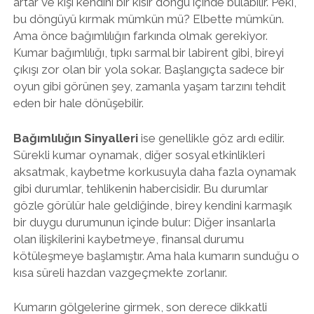
artar ve kişi kendini bir kısır döngü içinde bulabilir. Peki,
bu döngüyü kırmak mümkün mü? Elbette mümkün.
Ama önce bağımlılığın farkında olmak gerekiyor.
Kumar bağımlılığı, tıpkı sarmal bir labirent gibi, bireyi
çıkışı zor olan bir yola sokar. Başlangıçta sadece bir
oyun gibi görünen şey, zamanla yaşam tarzını tehdit
eden bir hale dönüşebilir.
Bağımlılığın Sinyalleri
ise genellikle göz ardı edilir.
Sürekli kumar oynamak, diğer sosyal etkinlikleri
aksatmak, kaybetme korkusuyla daha fazla oynamak
gibi durumlar, tehlikenin habercisidir. Bu durumlar
gözle görülür hale geldiğinde, birey kendini karmaşık
bir duygu durumunun içinde bulur: Diğer insanlarla
olan ilişkilerini kaybetmeye, finansal durumu
kötüleşmeye başlamıştır. Ama hala kumarın sunduğu o
kısa süreli hazdan vazgeçmekte zorlanır.
Kumarın gölgelerine girmek, son derece dikkatli