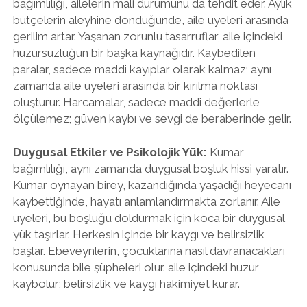
bağımlılığı, ailelerin mali durumunu da tehdit eder. Aylık
bütçelerin aleyhine döndüğünde, aile üyeleri arasında
gerilim artar. Yaşanan zorunlu tasarruflar, aile içindeki
huzursuzluğun bir başka kaynağıdır. Kaybedilen
paralar, sadece maddi kayıplar olarak kalmaz; aynı
zamanda aile üyeleri arasında bir kırılma noktası
oluşturur. Harcamalar, sadece maddi değerlerle
ölçülemez; güven kaybı ve sevgi de beraberinde gelir.
Duygusal Etkiler ve Psikolojik Yük:
Kumar
bağımlılığı, aynı zamanda duygusal boşluk hissi yaratır.
Kumar oynayan birey, kazandığında yaşadığı heyecanı
kaybettiğinde, hayatı anlamlandırmakta zorlanır. Aile
üyeleri, bu boşluğu doldurmak için koca bir duygusal
yük taşırlar. Herkesin içinde bir kaygı ve belirsizlik
başlar. Ebeveynlerin, çocuklarına nasıl davranacakları
konusunda bile şüpheleri olur. aile içindeki huzur
kaybolur; belirsizlik ve kaygı hakimiyet kurar.