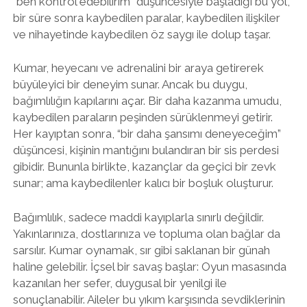
“ben kontrol edebilirim” düşüncesiyle başladığı bu yol,
bir süre sonra kaybedilen paralar, kaybedilen ilişkiler
ve nihayetinde kaybedilen öz saygı ile dolup taşar.
Kumar, heyecanı ve adrenalini bir araya getirerek
büyüleyici bir deneyim sunar. Ancak bu duygu,
bağımlılığın kapılarını açar. Bir daha kazanma umudu,
kaybedilen paraların peşinden sürüklenmeyi getirir.
Her kayıptan sonra, “bir daha şansımı deneyeceğim”
düşüncesi, kişinin mantığını bulandıran bir sis perdesi
gibidir. Bununla birlikte, kazançlar da geçici bir zevk
sunar; ama kaybedilenler kalıcı bir boşluk oluşturur.
Bağımlılık, sadece maddi kayıplarla sınırlı değildir.
Yakınlarınıza, dostlarınıza ve topluma olan bağlar da
sarsılır. Kumar oynamak, sır gibi saklanan bir günah
haline gelebilir. İçsel bir savaş başlar: Oyun masasında
kazanılan her sefer, duygusal bir yenilgi ile
sonuçlanabilir. Aileler bu yıkım karşısında sevdiklerinin