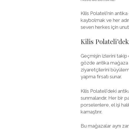
Kilis Polateli'nin anti
kaybolmak ve her adımd
seven herkes için unu
Kilis Polateli’d
Geçmişin izlerini takip
gözde antika mağaza me
ziyaretçilerini büyüle
yapma fırsatı sunar.
Kilis Polateli'deki ant
sunmalarıdır. Her bir 
porselenlere, el işi hal
kamaştırır.
Bu mağazalar aynı zama