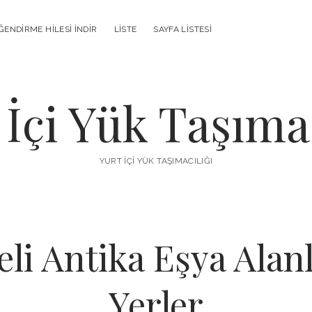
ENDIRME HILESI İNDIR
LISTE
SAYFA LISTESI
 İçi Yük Taşımac
YURT İÇI YÜK TAŞIMACILIĞI
teli Antika Eşya Alan
Yerler