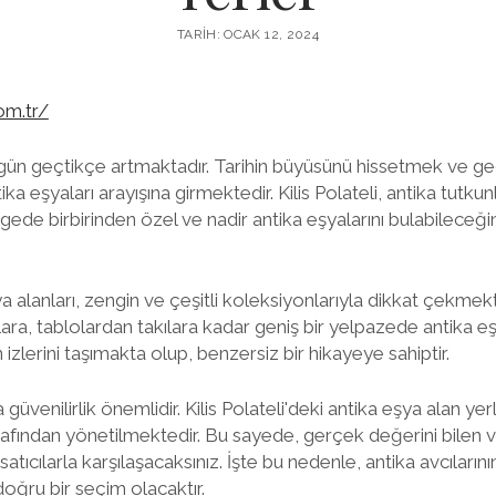
TARIH: OCAK 12, 2024
om.tr/
i gün geçtikçe artmaktadır. Tarihin büyüsünü hissetmek ve g
ka eşyaları arayışına girmektedir. Kilis Polateli, antika tutku
lgede birbirinden özel ve nadir antika eşyalarını bulabileceğin
şya alanları, zengin ve çeşitli koleksiyonlarıyla dikkat çekmek
a, tablolardan takılara kadar geniş bir yelpazede antika eşya
izlerini taşımakta olup, benzersiz bir hikayeye sahiptir.
 güvenilirlik önemlidir. Kilis Polateli'deki antika eşya alan y
rafından yönetilmektedir. Bu sayede, gerçek değerini bilen ve 
atıcılarla karşılaşacaksınız. İşte bu nedenle, antika avcıların
oğru bir seçim olacaktır.