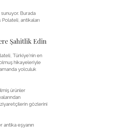
vı sunuyor. Burada
olateli, antikaları
ere Şahitlik Edin
ateli, Türkiye'nin en
bolmuş hikayeleriyle
 zamanda yolculuk
ilmiş ürünler
yalarından
ziyaretçilerin gözlerini
r antika eşyanın