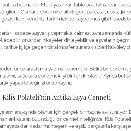
 antika bulunabilir. Mobilyalardan tablolara, takılardan ev e
sergilenir. Osmanlı dönemine ait değerli parçalar, nostaljik 
gezinirken, kendinizi tarihin içinde kaybolmuş gibi hissedebili
azarları, sadece alışveriş yapmakla kalmaz, aynı zamanda kül
et edebilir, onlardan hikayeler dinleyebilir ve eşyaların geçmiş
lar, tarihle iç içe geçen bir atmosfer sunarak sizleri büyüleyi
meden önce araştırma yapmak önemlidir. Belirli bir döneme y
aşmış satıcılara yönelmek iyi bir tercih olabilir. Ayrıca büt
lık yapabileceğinizi unutmayınız.
 Kilis Polateli’nin Antika Eşya Cenneti
eşyaların arayışında olanlar için gerçek bir hazine avı sunuyor.
nan antikaların bulunduğu bir cennet niteliğinde. Kilis Polatel
namayacakları kadar muhteşem ve eşsiz parçalarla karşılaşa