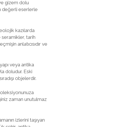
i ve gizem dolu
n değerli eserlerle
keolojik kazılarda
seramikler, tarih
eçmişin anlatıcısıdır ve
 yapı veya antika
la doludur. Eski
ıradışı objelerdir.
, koleksiyonunuza
diğiniz zaman unutulmaz
amanın izlerini taşıyan
k şehir, antika