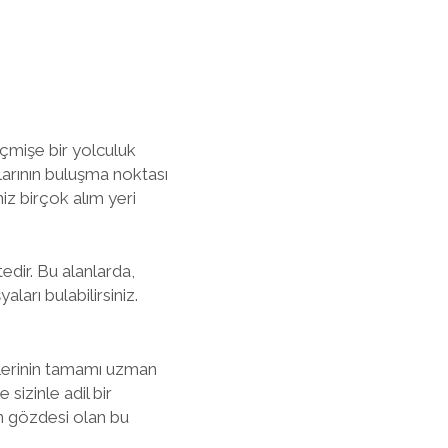
eçmişe bir yolculuk
nlarının buluşma noktası
iz birçok alım yeri
tedir. Bu alanlarda,
ları bulabilirsiniz.
erlerinin tamamı uzman
sizinle adil bir
ın gözdesi olan bu