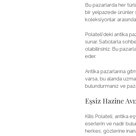
Bu pazarlarda her türlü
bir yelpazede ürünler 
koleksiyonlar arasında 
Polateli'deki antika p
sunar. Satıcılarla sohb
olabilirsiniz. Bu pazar
eder.
Antika pazarlarına git
varsa, bu alanda uzmanl
bulundurmanız ve pazar
Eşsiz Hazine Avı:
Kilis Polateli, antika 
eserlerin ve nadir bulu
herkes, gözlerine ina