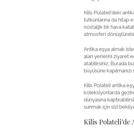
Kilis Polateli'deki an
tutkunlarına da hitap e
nostaljik bir hava kata
atmosferi dönüştürebil
Antika eşya almak iste
alan yerlerini ziyaret
atabilirsiniz. Burada 
büyüsüne kapılmanızı s
Kilis Polateli antika e
koleksiyonlarda geziner
dünyasına kaptırabilirs
sunmak için sizi bekliyo
Kilis Polateli’d