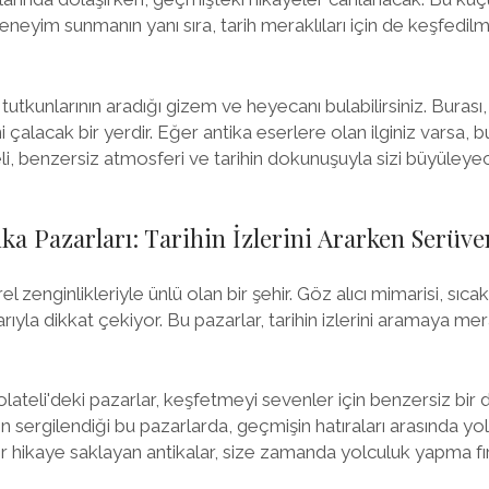
deneyim sunmanın yanı sıra, tarih meraklıları için de keşfedil
ka tutkunlarının aradığı gizem ve heyecanı bulabilirsiniz. Bura
ni çalacak bir yerdir. Eğer antika eserlere olan ilginiz varsa, 
teli, benzersiz atmosferi ve tarihin dokunuşuyla sizi büyüley
ika Pazarları: Tarihin İzlerini Ararken Serüv
rel zenginlikleriyle ünlü olan bir şehir. Göz alıcı mimarisi, sıca
arıyla dikkat çekiyor. Bu pazarlar, tarihin izlerini aramaya mer
Polateli'deki pazarlar, keşfetmeyi sevenler için benzersiz bir
 sergilendiği bu pazarlarda, geçmişin hatıraları arasında yolc
ir hikaye saklayan antikalar, size zamanda yolculuk yapma fırs