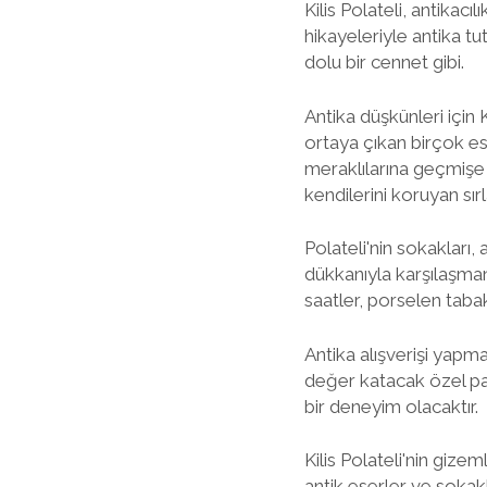
Kilis Polateli, antikacı
hikayeleriyle antika tut
dolu bir cennet gibi.
Antika düşkünleri için 
ortaya çıkan birçok es
meraklılarına geçmişe y
kendilerini koruyan sırl
Polateli'nin sokakları,
dükkanıyla karşılaşman
saatler, porselen tabakl
Antika alışverişi yapma
değer katacak özel parç
bir deneyim olacaktır.
Kilis Polateli'nin gizem
antik eserler ve sokak