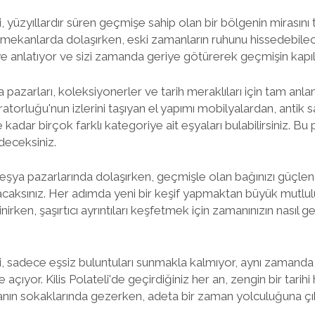
 yüzyıllardır süren geçmişe sahip olan bir bölgenin mirasını 
 mekanlarda dolaşırken, eski zamanların ruhunu hissedebilece
e anlatıyor ve sizi zamanda geriye götürerek geçmişin kapıla
ka pazarları, koleksiyonerler ve tarih meraklıları için tam anla
torluğu'nun izlerini taşıyan el yapımı mobilyalardan, antik 
 kadar birçok farklı kategoriye ait eşyaları bulabilirsiniz. Bu
edeceksiniz.
ka eşya pazarlarında dolaşırken, geçmişle olan bağınızı güçlen
acaksınız. Her adımda yeni bir keşif yapmaktan büyük mutlul
irken, şaşırtıcı ayrıntıları keşfetmek için zamanınızın nasıl ge
, sadece eşsiz buluntuları sunmakla kalmıyor, aynı zamanda 
 açıyor. Kilis Polateli'de geçirdiğiniz her an, zengin bir tarih
nın sokaklarında gezerken, adeta bir zaman yolculuğuna çı