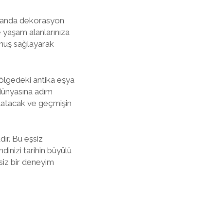
zamanda dekorasyon
e yaşam alanlarınıza
kunuş sağlayarak
bölgedeki antika eşya
 dünyasına adım
ulatacak ve geçmişin
dır. Bu eşsiz
dinizi tarihin büyülü
rsiz bir deneyim