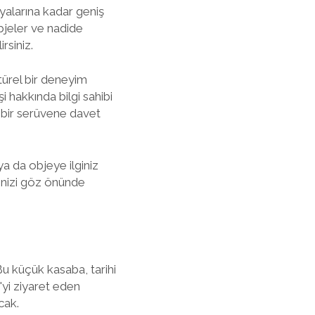
şyalarına kadar geniş
objeler ve nadide
rsiniz.
türel bir deneyim
i hakkında bilgi sahibi
ci bir serüvene davet
a da objeye ilginiz
çenizi göz önünde
 Bu küçük kasaba, tarihi
i'yi ziyaret eden
cak.