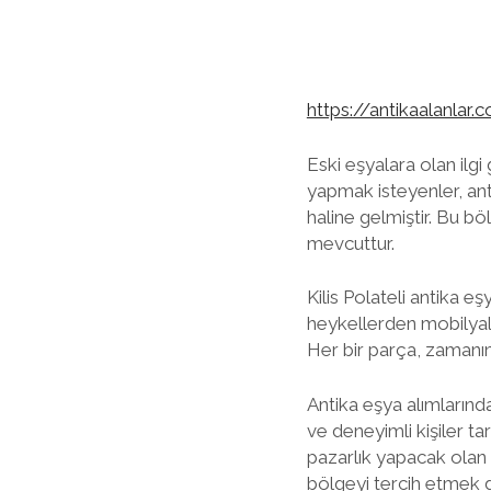
https://antikaalanlar.c
Eski eşyalara olan ilg
yapmak isteyenler, anti
haline gelmiştir. Bu bö
mevcuttur.
Kilis Polateli antika e
heykellerden mobilyalar
Her bir parça, zamanın 
Antika eşya alımlarında
ve deneyimli kişiler ta
pazarlık yapacak olan s
bölgeyi tercih etmek d