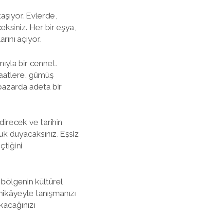
taşıyor. Evlerde,
ksiniz. Her bir eşya,
rını açıyor.
mıyla bir cennet.
saatlere, gümüş
 pazarda adeta bir
direcek ve tarihin
uk duyacaksınız. Eşsiz
çtiğini
bölgenin kültürel
i hikâyeyle tanışmanızı
kacağınızı