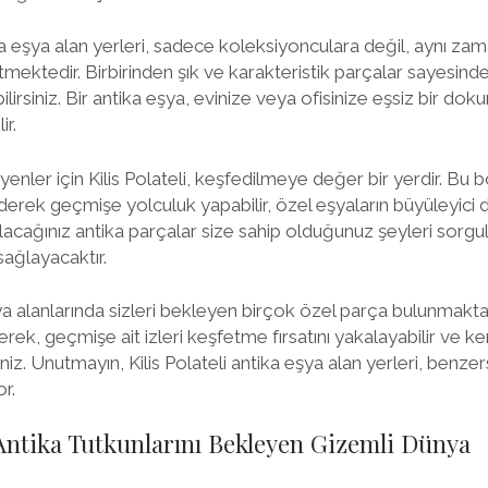
tika eşya alan yerleri, sadece koleksiyonculara değil, aynı 
tmektedir. Birbirinden şık ve karakteristik parçalar sayesind
bilirsiniz. Bir antika eşya, evinize veya ofisinize eşsiz bir do
ir.
yenler için Kilis Polateli, keşfedilmeye değer bir yerdir. Bu 
 ederek geçmişe yolculuk yapabilir, özel eşyaların büyüleyici
bulacağınız antika parçalar size sahip olduğunuz şeyleri sorg
ağlayacaktır.
şya alanlarında sizleri bekleyen birçok özel parça bulunmakta
ek, geçmişe ait izleri keşfetme fırsatını yakalayabilir ve ken
iniz. Unutmayın, Kilis Polateli antika eşya alan yerleri, benze
r.
e Antika Tutkunlarını Bekleyen Gizemli Dünya