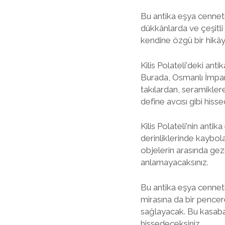
Bu antika eşya cenneti,
dükkânlarda ve çeşitli
kendine özgü bir hikây
Kilis Polateli'deki anti
Burada, Osmanlı İmpara
takılardan, seramiklere
define avcısı gibi hiss
Kilis Polateli'nin anti
derinliklerinde kaybol
objelerin arasında gezin
anlamayacaksınız.
Bu antika eşya cenneti
mirasına da bir pencere
sağlayacak. Bu kasaba
hissedeceksiniz.