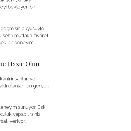
meyi bekleyen bir
sı, geçmişin büyüsüyle
bu şehri mutlaka ziyaret
ecek bir deneyim
ene Hazır Olun
kkanlı insanları ve
aklı olanlar için gerçek
 deneyim sunuyor. Eski
uluk yapabilirsiniz.
atı veriyor.