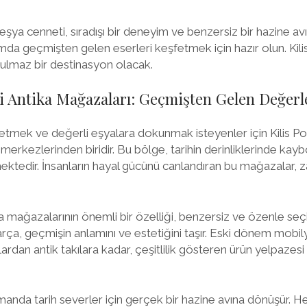
ka eşya cenneti, sıradışı bir deneyim ve benzersiz bir hazine a
a geçmişten gelen eserleri keşfetmek için hazır olun. Kilis P
tulmaz bir destinasyon olacak.
eki Antika Mağazaları: Geçmişten Gelen Değerl
 etmek ve değerli eşyalara dokunmak isteyenler için Kilis Pol
rkezlerinden biridir. Bu bölge, tarihin derinliklerinde kay
mektedir. İnsanların hayal gücünü canlandıran bu mağazalar,
ika mağazalarının önemli bir özelliği, benzersiz ve özenle seç
parça, geçmişin anlamını ve estetiğini taşır. Eski dönem mobil
ılardan antik takılara kadar, çeşitlilik gösteren ürün yelpazesi 
nda tarih severler için gerçek bir hazine avına dönüşür. He