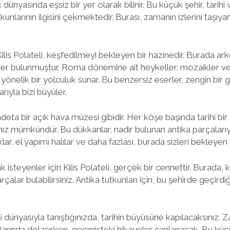
lık dünyasında eşsiz bir yer olarak bilinir. Bu küçük şehir, tarih
kunlarının ilgisini çekmektedir. Burası, zamanın izlerini taşıya
Kilis Polateli, keşfedilmeyi bekleyen bir hazinedir. Burada ar
er bulunmuştur. Roma dönemine ait heykeller, mozaikler ve 
önelik bir yolculuk sunar. Bu benzersiz eserler, zengin bir g
arıyla bizi büyüler.
 adeta bir açık hava müzesi gibidir. Her köşe başında tarihi bir
ız mümkündür. Bu dükkanlar, nadir bulunan antika parçalarıy
ar, el yapımı halılar ve daha fazlası, burada sizleri bekleyen s
k isteyenler için Kilis Polateli, gerçek bir cennettir. Burada
alar bulabilirsiniz. Antika tutkunları için, bu şehirde geçir
li dünyasıyla tanıştığınızda, tarihin büyüsüne kapılacaksınız. Z
larında dolaşırken, geçmişteki hikayeler canlanacak. Bu küçü