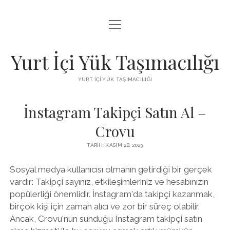
menüyü
BEDAVA FACEBOOK BEĞENI KAZANMA
aç
FACEBOOK SAYFA BEĞENDIRME HILESI İNDIR
Yurt İçi Yük Taşımacılığı
LISTE
YURT İÇI YÜK TAŞIMACILIĞI
SAYFA LISTESI
İnstagram Takipçi Satın Al –
Crovu
TARIH: KASIM 28, 2023
Sosyal medya kullanıcısı olmanın getirdiği bir gerçek
vardır: Takipçi sayınız, etkileşimleriniz ve hesabınızın
popülerliği önemlidir. İnstagram'da takipçi kazanmak,
birçok kişi için zaman alıcı ve zor bir süreç olabilir.
Ancak, Crovu'nun sunduğu Instagram takipçi satın