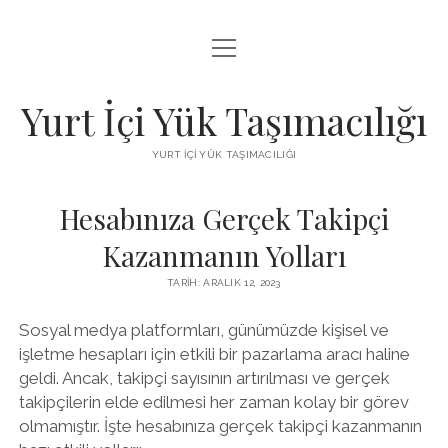
menüyü
BEDAVA FACEBOOK BEĞENI KAZANMA
aç
FACEBOOK SAYFA BEĞENDIRME HILESI İNDIR
Yurt İçi Yük Taşımacılığı
LISTE
YURT İÇI YÜK TAŞIMACILIĞI
SAYFA LISTESI
Hesabınıza Gerçek Takipçi
Kazanmanın Yolları
TARIH: ARALIK 12, 2023
Sosyal medya platformları, günümüzde kişisel ve
işletme hesapları için etkili bir pazarlama aracı haline
geldi. Ancak, takipçi sayısının artırılması ve gerçek
takipçilerin elde edilmesi her zaman kolay bir görev
olmamıştır. İşte hesabınıza gerçek takipçi kazanmanın