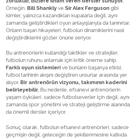
zorluklar, bizlere ilham veren dersler sunuyor.
Örneğin,
Bill Shankly
ve
Sir Alex Ferguson
gibi
isimler, yalnızca kazandıkları kupalarla değil, aynı
zamanda geliştirdikleri oyun anlayışlarıyla da tanınırlar.
Onların başarı hikayeleri, futbolun dinamiklerini nasıl
değiştirdiklerini gözler önüne seriyor.
Bu antrenörlerin kullandığı taktikler ve stratejiler,
futbolun ruhunu anlamak için kritik öneme sahip.
Farklı oyun sistemleri
ve bunların başarıya etkisi,
futbol tarihinin akışını değiştiren unsurlar arasında yer
alıyor.
Bir antrenörün vizyonu, takımının kaderini
belirleyebilir.
Bu nedenle, efsanevi antrenörlerin
yaşam öyküleri, sadece futbolseverler için değil, aynı
zamanda spor yönetimi ve strateji geliştirme alanında
da önemli dersler içeriyor.
Sonuç olarak, futbolun efsanevi antrenörleri, sadece
geçmişin değil, geleceğin de şekillenmesine katkıda