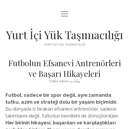
menüyü
BEDAVA FACEBOOK BEĞENI KAZANMA
aç
FACEBOOK SAYFA BEĞENDIRME HILESI İNDIR
Yurt İçi Yük Taşımacılığı
LISTE
YURT İÇI YÜK TAŞIMACILIĞI
SAYFA LISTESI
Futbolun Efsanevi Antrenörleri
ve Başarı Hikayeleri
TARIH: NISAN 13, 2025
Futbol, sadece bir spor değil, aynı zamanda
tutku, azim ve strateji dolu bir yaşam biçimidir.
Bu dünyada iz bırakan efsanevi antrenörler, sadece
takımlarını değil, futbolun kendisini de dönüştürdüler.
Her birinin hikayesi, başarıları ve karşılaştıkları