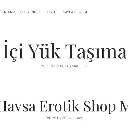
ENDIRME HILESI İNDIR
LISTE
SAYFA LISTESI
 İçi Yük Taşımac
YURT İÇI YÜK TAŞIMACILIĞI
Havsa Erotik Shop 
TARIH: MART 20, 2025