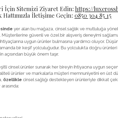
i İçin Sitemizi Ziyaret Edin:
https://luxeros
Hattımızla İletişime Geçin:
0850 304 85 15
esinde
yer alan bu mağaza, cinsel sağlık ve mutluluğa yöneli
 Müşterilerine güvenli ve özel bir alışveriş deneyimi sağl
ihtiyaçlarına uygun ürünler bulmasına yardımcı oluyor. Düşünü
ı zamanda bir keşif yolculuğudur. Bu yolculukta doğru ürünler
n açısından büyük önem taşır.
itli cinsel ürünler sunarak her bireyin ihtiyacına uygun seç
aliteli ürünler ve markalarla müşteri memnuniyetini en üst 
a,
özellikle
cinsel sağlığı destekleyen ürünleriyle dikkat ç
 arasında:
materyalleri