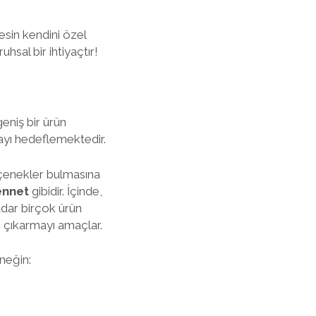
kesin kendini özel
hsal bir ihtiyaçtır!
eniş bir ürün
ayı hedeflemektedir.
eçenekler bulmasına
ennet
gibidir. İçinde,
adar birçok ürün
e çıkarmayı amaçlar.
neğin: