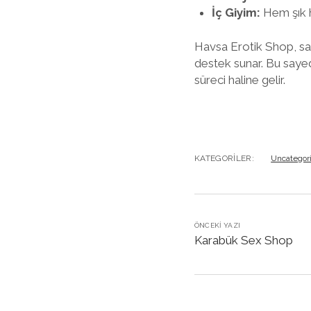
İç Giyim:
Hem şık h
Havsa Erotik Shop, sa
destek sunar. Bu sayed
süreci haline gelir.
KATEGORILER:
Uncategor
ÖNCEKI YAZI
Karabük Sex Shop