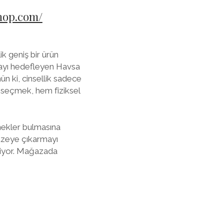
shop.com/
k geniş bir ürün
amayı hedefleyen Havsa
n ki, cinsellik sadece
i seçmek, hem fiziksel
enekler bulmasına
düzeye çıkarmayı
ekiyor. Mağazada