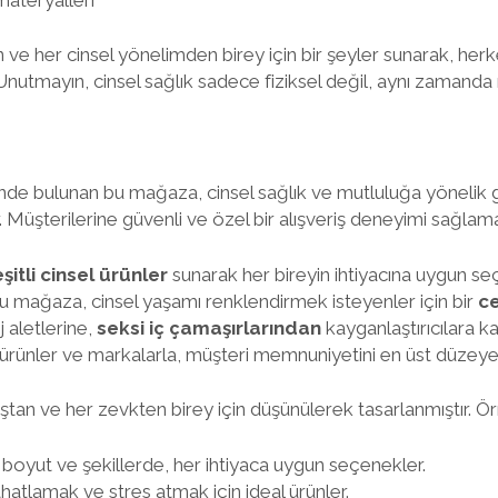
an ve her cinsel yönelimden birey için bir şeyler sunarak, her
Unutmayın, cinsel sağlık sadece fiziksel değil, aynı zamanda ru
inde bulunan bu mağaza, cinsel sağlık ve mutluluğa yönelik g
 Müşterilerine güvenli ve özel bir alışveriş deneyimi sağlam
şitli cinsel ürünler
sunarak her bireyin ihtiyacına uygun s
u mağaza, cinsel yaşamı renklendirmek isteyenler için bir
c
 aletlerine,
seksi iç çamaşırlarından
kayganlaştırıcılara k
i ürünler ve markalarla, müşteri memnuniyetini en üst düzey
ştan ve her zevkten birey için düşünülerek tasarlanmıştır. Ör
 boyut ve şekillerde, her ihtiyaca uygun seçenekler.
atlamak ve stres atmak için ideal ürünler.