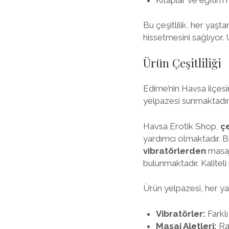
Bu çeşitlilik, her yaşt
hissetmesini sağlıyor. 
Ürün Çeşitliliği
Edirne’nin Havsa ilçes
yelpazesi sunmaktadır.
Havsa Erotik Shop,
çe
yardımcı olmaktadır. B
vibratörlerden
masaj
bulunmaktadır. Kalitel
Ürün yelpazesi, her ya
Vibratörler:
Farklı
Masaj Aletleri:
Rah