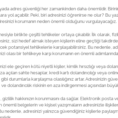
ada adres güvenliği her zamankinden daha önemlidir. Birinin
ra yol açabilir. Peki, biri adresinizi öğrenirse ne olur? Bu y
adresinizi korumanın neden önemli olduğunu vurgulayacağız.
siyle birlikte çeşitli tehlikeler ortaya çıkabilir. İlk olarak, fi
resiniz, sizi hedef almak isteyen kişilerin eline geçtiği takdird
cek potansiyel tehlikelerle karşılaşabilirsiniz. Bu nedenle, a
nizi olası bir tehlikeye karşı korumanın en önemli adımlarından 
zi ele geçiren kötü niyetli kişiler, kimlik hırsızlığı veya dolandı
ıza açılan sahte hesaplar, kredi kartı dolandırıcılığı veya onlin
ri gibi durumlarla karşılaşma olasılığınız artar. Adresinizin güv
ı ve dolandırıcılık riskinin en aza indirgenmesi açısından büyü
, gizlilik hakkınızın korunmasını da sağlar. Elektronik posta 
 önemli belgelerin ve kişisel yazışmaların adresinizle ilişki
r. Bu nedenle, adresinizi yalnızca güvendiğiniz kişilerle payla
lidir.