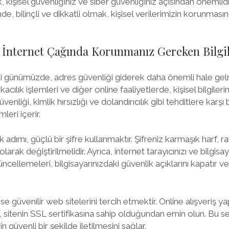
 kişisel güvenliğiniz ve siber güvenliğiniz açısından önemlidir
 bilinçli ve dikkatli olmak, kişisel verilerimizin korunmasın
 İnternet Çağında Korunmanız Gereken Bilgi
tiği günümüzde, adres güvenliği giderek daha önemli hale gel
nkacılık işlemleri ve diğer online faaliyetlerde, kişisel bilgil
venliği, kimlik hırsızlığı ve dolandırıcılık gibi tehditlere karşı
eri içerir.
k adımı, güçlü bir şifre kullanmaktır. Şifreniz karmaşık harf
larak değiştirilmelidir. Ayrıca, internet tarayıcınızı ve bilgis
üncellemeleri, bilgisayarınızdaki güvenlik açıklarını kapatır ve
se güvenilir web sitelerini tercih etmektir. Online alışveriş y
n, sitenin SSL sertifikasına sahip olduğundan emin olun. Bu serti
in güvenli bir şekilde iletilmesini sağlar.