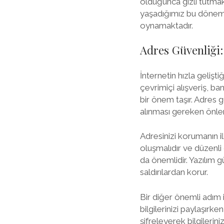
olduğunca gizli tutmak,
yaşadığımız bu dönemde,
oynamaktadır.
Adres Güvenliği:
İnternetin hızla geliş
çevrimiçi alışveriş, ba
bir önem taşır. Adres gü
alınması gereken önleml
Adresinizi korumanın il
oluşmalıdır ve düzenli o
da önemlidir. Yazılım g
saldırılardan korur.
Bir diğer önemli adım i
bilgilerinizi paylaşırke
şifreleyerek bilgileriniz