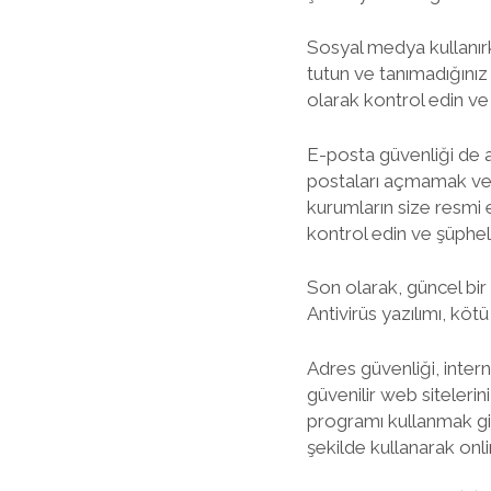
Sosyal medya kullanırke
tutun ve tanımadığınız k
olarak kontrol edin ve 
E-posta güvenliği de a
postaları açmamak ve i
kurumların size resmi 
kontrol edin ve şüphe
Son olarak, güncel bir
Antivirüs yazılımı, köt
Adres güvenliği, inter
güvenilir web siteleri
programı kullanmak gibi 
şekilde kullanarak onli