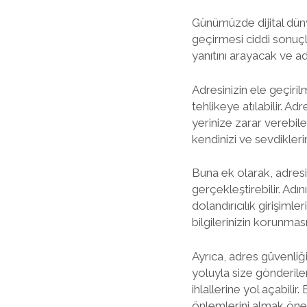
Günümüzde dijital düny
geçirmesi ciddi sonuçla
yanıtını arayacak ve 
Adresinizin ele geçirilme
tehlikeye atılabilir. Ad
yerinize zarar verebile
kendinizi ve sevdikleri
Buna ek olarak, adresini
gerçekleştirebilir. Adın
dolandırıcılık girişimle
bilgilerinizin korunmas
Ayrıca, adres güvenliği
yoluyla size gönderilen
ihlallerine yol açabili
önlemlerini almak önem