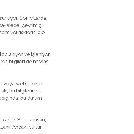
 sunuyor. Son yıllarda,
u makalede, çevrimiçi
tansiyel risklerini ele
oplanıyor ve işleniyor.
dres bilgileri de hassas
er veya web siteleri,
cak, bu bilgilerin ne
madığında, bu durum
labilir. Birçok insan,
anır. Ancak, bu tür