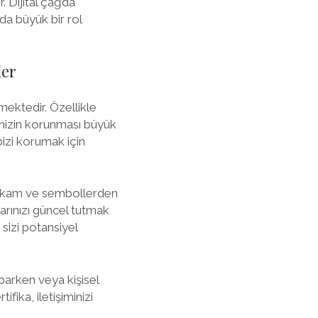
. Dijital çağda
da büyük bir rol
ler
mektedir. Özellikle
erimizin korunması büyük
 bizi korumak için
, rakam ve sembollerden
ayarınızı güncel tutmak
 sizi potansiyel
aparken veya kişisel
fika, iletişiminizi