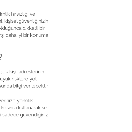
mlik hırsızlığı ve
i, kişisel güvenliğinizin
lduğunca dikkatli bir
şı daha iyi bir konuma
?
k kişi, adreslerinin
büyük risklere yol
nda bilgi verilecektir.
şyerinize yönelik
dresinizi kullanarak sizi
nizi sadece güvendiğiniz