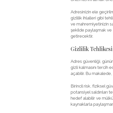
Adresinizin ele geçirilm
gizlilik ihlalleri gibi t
ve mahremiyetinizin sa
şekilde paylaşmak ve g
getirecektir.
Gizlilik Tehlike
Adres güvenliği, günüm
gizli kalmasını tercih e
açabilir. Bu makalede, 
Birincil risk, fiziksel g
potansiyel saldırıları te
hedef alabilir ve mülkü
kaynaklarla paylaşman