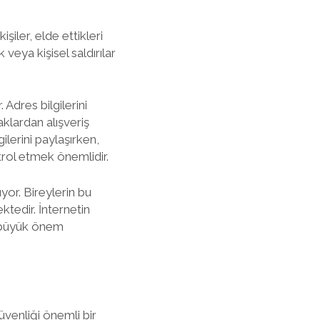
işiler, elde ettikleri
k veya kişisel saldırılar
 Adres bilgilerini
aklardan alışveriş
ilerini paylaşırken,
ntrol etmek önemlidir.
uyor. Bireylerin bu
ktedir. İnternetin
ak büyük önem
güvenliği önemli bir