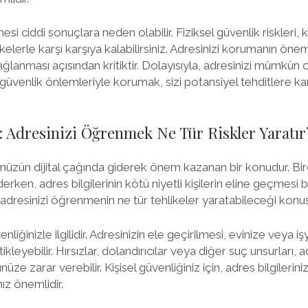
esi ciddi sonuçlara neden olabilir. Fiziksel güvenlik riskleri, ki
ehlikelerle karşı karşıya kalabilirsiniz. Adresinizi korumanın önem
ğlanması açısından kritiktir. Dolayısıyla, adresinizi mümkün o
üvenlik önlemleriyle korumak, sizi potansiyel tehditlere kar
si: Adresinizi Öğrenmek Ne Tür Riskler Yaratır
üzün dijital çağında giderek önem kazanan bir konudur. Birço
derken, adres bilgilerinin kötü niyetli kişilerin eline geçmesi 
adresinizi öğrenmenin ne tür tehlikeler yaratabileceği konusu
üvenliğinizle ilgilidir. Adresinizin ele geçirilmesi, evinize veya i
tikleyebilir. Hırsızlar, dolandırıcılar veya diğer suç unsurları, a
nüze zarar verebilir. Kişisel güvenliğiniz için, adres bilgileri
ız önemlidir.