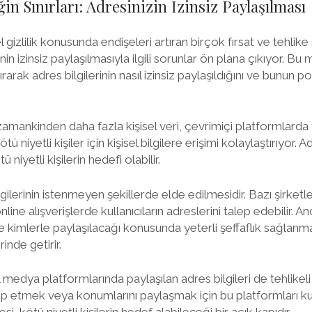
ğin Sınırları: Adresinizin İzinsiz Paylaşılması
l gizlilik konusunda endişeleri artıran birçok fırsat ve tehlike
inin izinsiz paylaşılmasıyla ilgili sorunlar ön plana çıkıyor. B
aştırarak adres bilgilerinin nasıl izinsiz paylaşıldığını ve bunun po
zamankinden daha fazla kişisel veri, çevrimiçi platformlarda t
 niyetli kişiler için kişisel bilgilere erişimi kolaylaştırıyor. A
ü niyetli kişilerin hedefi olabilir.
ilgilerinin istenmeyen şekillerde elde edilmesidir. Bazı şirketl
ine alışverişlerde kullanıcıların adreslerini talep edebilir. An
e kimlerle paylaşılacağı konusunda yeterli şeffaflık sağlan
rinde getirir.
 medya platformlarında paylaşılan adres bilgileri de tehlikeli o
ip etmek veya konumlarını paylaşmak için bu platformları kull