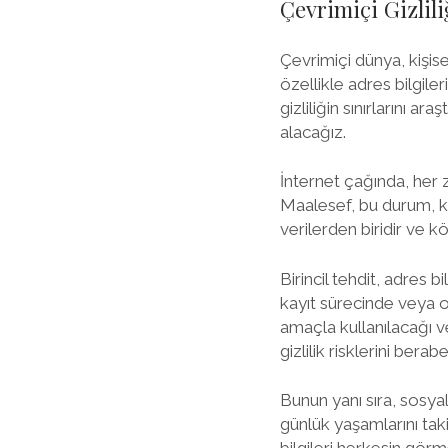
Çevrimiçi Gizlili
Çevrimiçi dünya, kişise
özellikle adres bilgiler
gizliliğin sınırlarını ar
alacağız.
İnternet çağında, her 
Maalesef, bu durum, kötü
verilerden biridir ve köt
Birincil tehdit, adres b
kayıt sürecinde veya onl
amaçla kullanılacağı v
gizlilik risklerini berabe
Bunun yanı sıra, sosyal
günlük yaşamlarını tak