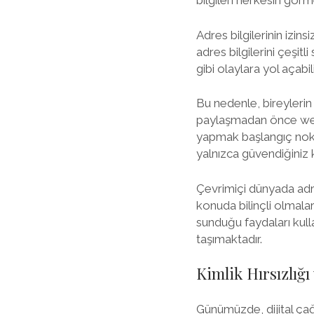
bilgileri herkesin görme
Adres bilgilerinin izinsi
adres bilgilerini çeşitli
gibi olaylara yol açabili
Bu nedenle, bireylerin ç
paylaşmadan önce web si
yapmak başlangıç noktal
yalnızca güvendiğiniz k
Çevrimiçi dünyada adres 
konuda bilinçli olmalar
sunduğu faydaları kull
taşımaktadır.
Kimlik Hırsızlığı
Günümüzde, dijital çağın