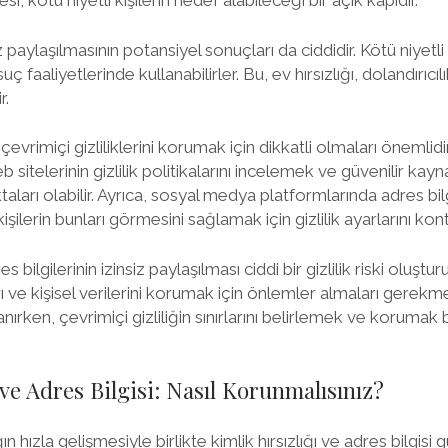
si, kötü niyetli kişilerin hedef alabileceği bir açık kapıdır.
z paylaşılmasının potansiyel sonuçları da ciddidir. Kötü niyetli k
 suç faaliyetlerinde kullanabilirler. Bu, ev hırsızlığı, dolandırıcılı
r.
evrimiçi gizliliklerini korumak için dikkatli olmaları önemlidir.
telerinin gizlilik politikalarını incelemek ve güvenilir kayn
arı olabilir. Ayrıca, sosyal medya platformlarında adres bilg
işilerin bunları görmesini sağlamak için gizlilik ayarlarını ko
bilgilerinin izinsiz paylaşılması ciddi bir gizlilik riski oluştur
ı ve kişisel verilerini korumak için önlemler almaları gerekme
anırken, çevrimiçi gizliliğin sınırlarını belirlemek ve korum
 ve Adres Bilgisi: Nasıl Korunmalısınız?
 hızla gelişmesiyle birlikte kimlik hırsızlığı ve adres bilgisi 