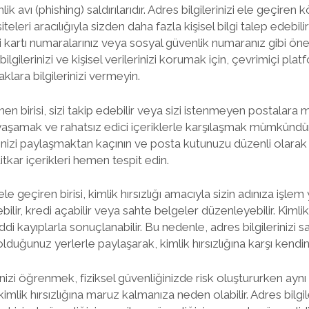
mlik avı (phishing) saldırılarıdır. Adres bilgilerinizi ele geçiren k
eleri aracılığıyla sizden daha fazla kişisel bilgi talep edebili
di kartı numaralarınız veya sosyal güvenlik numaranız gibi önem
 bilgilerinizi ve kişisel verilerinizi korumak için, çevrimiçi pla
klara bilgilerinizi vermeyin.
nen birisi, sizi takip edebilir veya sizi istenmeyen postalara m
li yaşamak ve rahatsız edici içeriklerle karşılaşmak mümkündü
rinizi paylaşmaktan kaçının ve posta kutunuzu düzenli olarak
kar içerikleri hemen tespit edin.
le geçiren birisi, kimlik hırsızlığı amacıyla sizin adınıza işlem
bilir, kredi açabilir veya sahte belgeler düzenleyebilir. Kimlik
di kayıplarla sonuçlanabilir. Bu nedenle, adres bilgilerinizi
uğunuz yerlerle paylaşarak, kimlik hırsızlığına karşı kendini
esinizi öğrenmek, fiziksel güvenliğinizde risk oluştururken ayn
e kimlik hırsızlığına maruz kalmanıza neden olabilir. Adres bilg