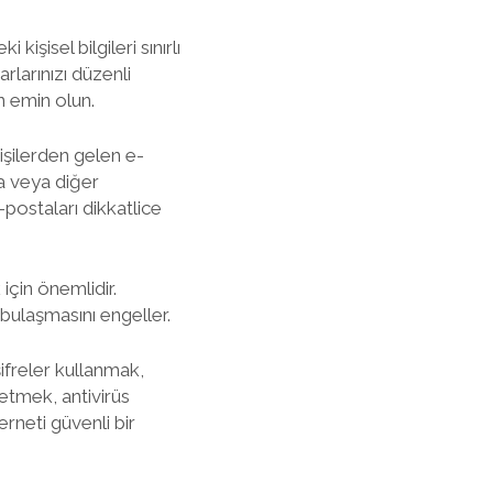
işisel bilgileri sınırlı
arlarınızı düzenli
an emin olun.
işilerden gelen e-
a veya diğer
postaları dikkatlice
için önemlidir.
 bulaşmasını engeller.
ifreler kullanmak,
etmek, antivirüs
erneti güvenli bir