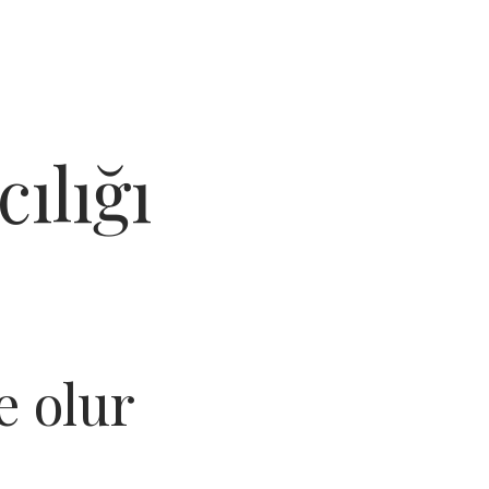
ılığı
e olur