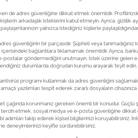
n de adres güvenliğine dikkat etmek önemlidir. Profilinizdeki k
işilerin arkadaşlık isteklerini kabul etmeyin. Ayrıca, gizlilik ay
paylaşımlarınızın yalnızca istediğiniz kişilerle paylaşıldığınd
dres güvenliğinin bir parçasıdır. Şüpheli veya tanımadığınız k
çerisindeki bağlantılara tıklamamak önemlidir. Ayrıca, bank
e-postalar göndermediğini unutmayın. İstek üzerine gelen e-
lendiğiniz durumlarda doğrudan kurumu arayarak teyit edin.
 antivirüs programı kullanmak da adres güvenliğini sağlamak 
ü amaçlı yazılımları tespit ederek zararlı dosyaların cihazınıza
net çağında korunmanız gereken önemli bir konudur. Güçlü ş
ni tercih etmek, sosyal medya ve e-posta güvenliğine dikkat 
adımları takip ederek kişisel bilgilerinizi koruyabilirsiniz. İnt
ne deneyimlerinizi keyifle sürdürebilirsiniz.