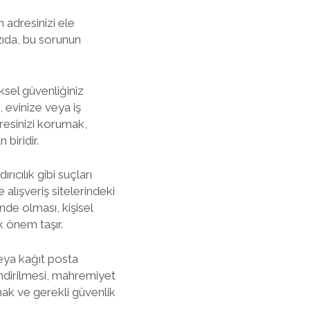
 adresinizi ele
azıda, bu sorunun
ziksel güvenliğiniz
e, evinize veya iş
dresinizi korumak,
biridir.
rıcılık gibi suçları
e alışveriş sitelerindeki
ende olması, kişisel
k önem taşır.
veya kağıt posta
lendirilmesi, mahremiyet
şmak ve gerekli güvenlik