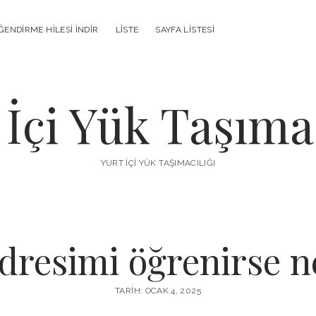
ENDIRME HILESI İNDIR
LISTE
SAYFA LISTESI
 İçi Yük Taşımac
YURT İÇI YÜK TAŞIMACILIĞI
adresimi öğrenirse n
TARIH: OCAK 4, 2025