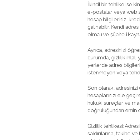
İkincil bir tehlike ise ki
e-postalar veya web sit
hesap bilgileriniz, kre
çalınabilir. Kendi adres
olmalı ve şüpheli kayna
Ayrıca, adresinizi öğre
durumda, gizlilik ihla
yerlerde adres bilgile
istenmeyen veya tehdit
Son olarak, adresinizi e
hesaplarınızı ele geçire
hukuki süreçler ve mad
doğruluğundan emin old
Gizlilik tehlikesi: Adr
saldırılarına, takibe v