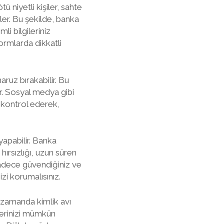
ötü niyetli kişiler, sahte
rler. Bu şekilde, banka
li bilgileriniz
tformlarda dikkatli
aruz bırakabilir. Bu
r. Sosyal medya gibi
 kontrol ederek,
 yapabilir. Banka
 hırsızlığı, uzun süren
 sadece güvendiğiniz ve
zi korumalısınız.
ı zamanda kimlik avı
ilerinizi mümkün