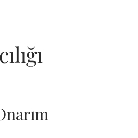
ılığı
 Onarım