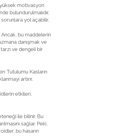
ha yüksek motivasyon
nde bulundurulmalıdır.
 sorunlara yol açabilir.
r. Ancak, bu maddelerin
ir uzmana danışmak ve
tarzı ve dengeli bir
ojen Tutulumu Kasların
anmayı artırır.
lerin etkileri,
neği ile bilinir. Bu
ılmasını sağlar. Peki,
oidler, bu hasarın