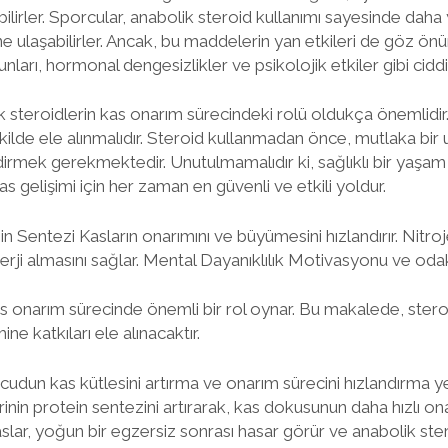
bilirler. Sporcular, anabolik steroid kullanımı sayesinde da
ulaşabilirler. Ancak, bu maddelerin yan etkileri de göz önü
unları, hormonal dengesizlikler ve psikolojik etkiler gibi ciddi
 steroidlerin kas onarım sürecindeki rolü oldukça önemlidi
 şekilde ele alınmalıdır. Steroid kullanmadan önce, mutlaka b
dirmek gerekmektedir. Unutulmamalıdır ki, sağlıklı bir yaşam 
 gelişimi için her zaman en güvenli ve etkili yoldur.
in Sentezi Kasların onarımını ve büyümesini hızlandırır. Nitr
erji almasını sağlar. Mental Dayanıklılık Motivasyonu ve odakl
s onarım sürecinde önemli bir rol oynar. Bu makalede, steroid
ine katkıları ele alınacaktır.
cudun kas kütlesini artırma ve onarım sürecini hızlandırma yete
nin protein sentezini artırarak, kas dokusunun daha hızlı onar
aslar, yoğun bir egzersiz sonrası hasar görür ve anabolik ster