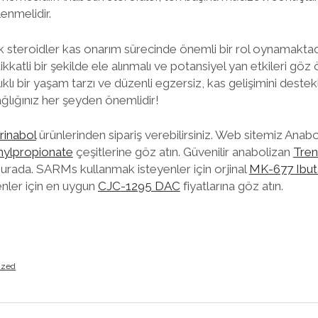
enmelidir.
 steroidler kas onarım sürecinde önemli bir rol oynamaktadı
kkatli bir şekilde ele alınmalı ve potansiyel yan etkileri gö
ıklı bir yaşam tarzı ve düzenli egzersiz, kas gelişimini destek
ğlığınız her şeyden önemlidir!
rinabol
ürünlerinden sipariş verebilirsiniz. Web sitemiz Ana
ylpropionate
çeşitlerine göz atın. Güvenilir anabolizan
Tren
 burada. SARMs kullanmak isteyenler için orjinal
MK-677 Ibu
enler için en uygun
CJC-1295 DAC
fiyatlarına göz atın.
ized