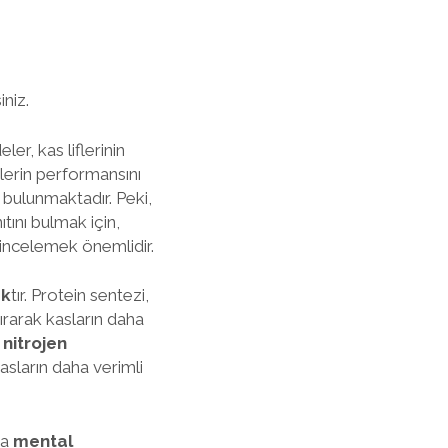
iniz.
er, kas liflerinin
lerin performansını
a bulunmaktadır. Peki,
tını bulmak için,
i incelemek önemlidir.
ak
tır. Protein sentezi,
dırarak kasların daha
r
nitrojen
asların daha verimli
da
mental