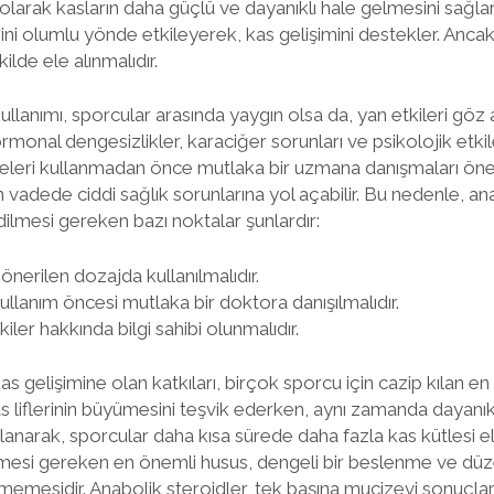
larak kasların daha güçlü ve dayanıklı hale gelmesini sağlar. 
ni olumlu yönde etkileyerek, kas gelişimini destekler. Anca
kilde ele alınmalıdır.
ullanımı, sporcular arasında yaygın olsa da, yan etkileri göz 
rmonal dengesizlikler, karaciğer sorunları ve psikolojik etkiler
deleri kullanmadan önce mutlaka bir uzmana danışmaları önem
un vadede ciddi sağlık sorunlarına yol açabilir. Bu nedenle, an
 edilmesi gereken bazı noktalar şunlardır:
nerilen dozajda kullanılmalıdır.
ullanım öncesi mutlaka bir doktora danışılmalıdır.
iler hakkında bilgi sahibi olunmalıdır.
as gelişimine olan katkıları, birçok sporcu için cazip kılan e
s liflerinin büyümesini teşvik ederken, aynı zamanda dayanıklılı
lanarak, sporcular daha kısa sürede daha fazla kas kütlesi el
lmesi gereken en önemli husus, dengeli bir beslenme ve düz
memesidir. Anabolik steroidler, tek başına mucizevi sonuçlar 