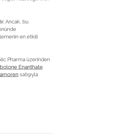
r. Ancak, bu
z önünde
lemenin en etkili
bolic Pharma üzerinden
bolone Enanthate
tamoren
satışıyla