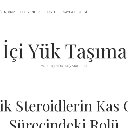
ENDIRME HILESI İNDIR
LISTE
SAYFA LISTESI
 İçi Yük Taşımac
YURT İÇI YÜK TAŞIMACILIĞI
ik Steroidlerin Kas
Sürecindeki Rolü