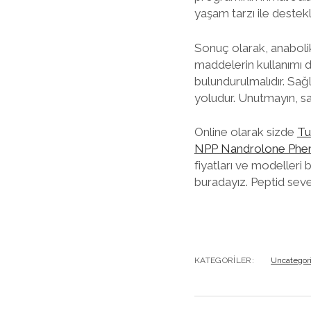
yaşam tarzı ile destekl
Sonuç olarak, anabolik
maddelerin kullanımı di
bulundurulmalıdır. Sağl
yoludur. Unutmayın, sa
Online olarak sizde
Tu
NPP Nandrolone Phen
fiyatları ve modelleri
buradayız. Peptid sev
KATEGORILER:
Uncategor