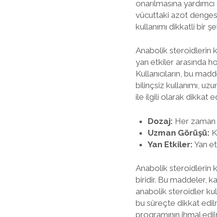
onarılmasına yardımcı o
vücuttaki azot dengesi
kullanımı dikkatli bir şe
Anabolik steroidlerin k
yan etkiler arasında ho
Kullanıcıların, bu mad
bilinçsiz kullanımı, uz
ile ilgili olarak dikkat
Dozaj:
Her zaman ö
Uzman Görüşü:
K
Yan Etkiler:
Yan etk
Anabolik steroidlerin k
biridir. Bu maddeler, ka
anabolik steroidler kul
bu süreçte dikkat edi
programının ihmal edil