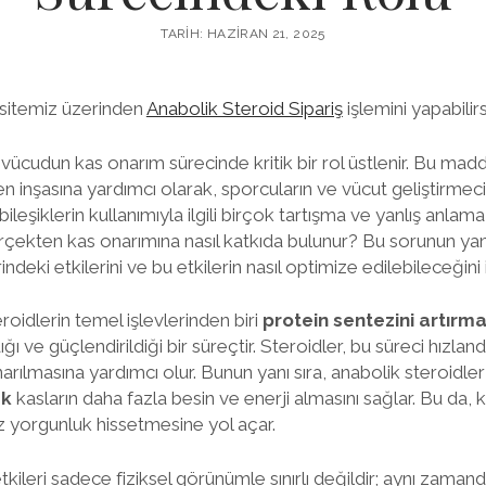
TARIH: HAZIRAN 21, 2025
sitemiz üzerinden
Anabolik Steroid Sipariş
işlemini yapabilirs
 vücudun kas onarım sürecinde kritik bir rol üstlenir. Bu maddel
n inşasına yardımcı olarak, sporcuların ve vücut geliştirmeci
 bileşiklerin kullanımıyla ilgili birçok tartışma ve yanlış anlam
rçekten kas onarımına nasıl katkıda bulunur? Bu sorunun yanı
indeki etkilerini ve bu etkilerin nasıl optimize edilebileceğin
roidlerin temel işlevlerinden biri
protein sentezini artırm
ı ve güçlendirildiği bir süreçtir. Steroidler, bu süreci hızlan
arılmasına yardımcı olur. Bunun yanı sıra, anabolik steroidle
ak
kasların daha fazla besin ve enerji almasını sağlar. Bu da, k
z yorgunluk hissetmesine yol açar.
tkileri sadece fiziksel görünümle sınırlı değildir; aynı zaman