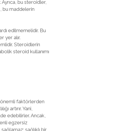
Ayrıca, bu steroidler,
k, bu maddelerin
ardı edilmemelidir. Bu
 yer alır.
lidir. Steroidlerin
abolik steroid kullanımı
n önemli faktörlerden
ğı artırır. Yani,
de edebilirler. Ancak,
enli egzersiz
sağlamaz; sağlıklı bir