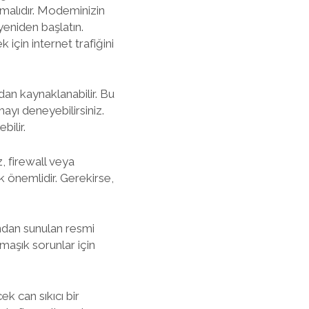
lmalıdır. Modeminizin
yeniden başlatın.
 için internet trafiğini
dan kaynaklanabilir. Bu
yı deneyebilirsiniz.
bilir.
, firewall veya
k önemlidir. Gerekirse,
ından sunulan resmi
maşık sorunlar için
ek can sıkıcı bir