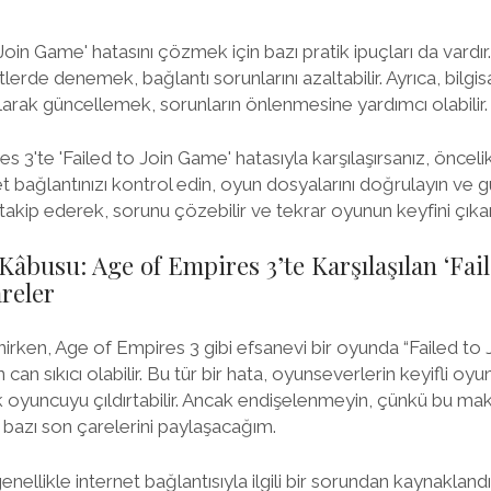
 Join Game' hatasını çözmek için bazı pratik ipuçları da vard
erde denemek, bağlantı sorunlarını azaltabilir. Ayrıca, bilgis
larak güncellemek, sorunların önlenmesine yardımcı olabilir.
s 3'te 'Failed to Join Game' hatasıyla karşılaşırsanız, önceli
net bağlantınızı kontrol edin, oyun dosyalarını doğrulayın ve
 takip ederek, sorunu çözebilir ve tekrar oyunun keyfini çıkara
Kâbusu: Age of Empires 3’te Karşılaşılan ‘Fai
reler
rken, Age of Empires 3 gibi efsanevi bir oyunda “Failed to 
an sıkıcı olabilir. Bu tür bir hata, oyunseverlerin keyifli oy
ok oyuncuyu çıldırtabilir. Ancak endişelenmeyin, çünkü bu ma
bazı son çarelerini paylaşacağım.
enellikle internet bağlantısıyla ilgili bir sorundan kaynakland