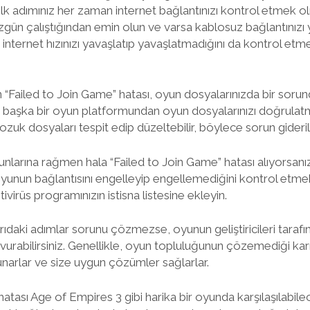
, ilk adımınız her zaman internet bağlantınızı kontrol etmek o
üzgün çalıştığından emin olun ve varsa kablosuz bağlantınızı 
n internet hızınızı yavaşlatıp yavaşlatmadığını da kontrol etmek
n “Failed to Join Game” hatası, oyun dosyalarınızda bir sorun
aşka bir oyun platformundan oyun dosyalarınızı doğrulatma
zuk dosyaları tespit edip düzeltebilir, böylece sorun giderile
nlarına rağmen hala “Failed to Join Game” hatası alıyorsanız
n oyunun bağlantısını engelleyip engellemediğini kontrol etme
ivirüs programınızın istisna listesine ekleyin.
ıdaki adımlar sorunu çözmezse, oyunun geliştiricileri taraf
vurabilirsiniz. Genellikle, oyun topluluğunun çözemediği kar
narlar ve size uygun çözümler sağlarlar.
atası Age of Empires 3 gibi harika bir oyunda karşılaşılabilec