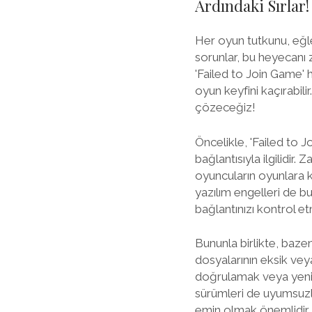
Ardındaki Sırlar!
Her oyun tutkunu, eğle
sorunlar, bu heyecanı z
'Failed to Join Game' 
oyun keyfini kaçırabil
çözeceğiz!
Öncelikle, 'Failed to 
bağlantısıyla ilgilidir
oyuncuların oyunlara ka
yazılım engelleri de b
bağlantınızı kontrol e
Bununla birlikte, baze
dosyalarının eksik vey
doğrulamak veya yenid
sürümleri de uyumsuzl
emin olmak önemlidir.