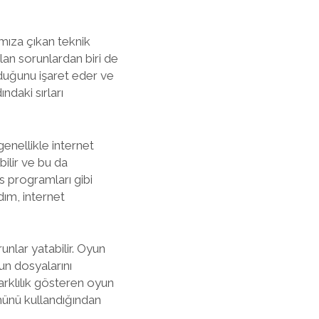
ımıza çıkan teknik
ılan sorunlardan biri de
lduğunu işaret eder ve
daki sırları
enellikle internet
bilir ve bu da
üs programları gibi
dım, internet
unlar yatabilir. Oyun
un dosyalarını
rklılık gösteren oyun
münü kullandığından