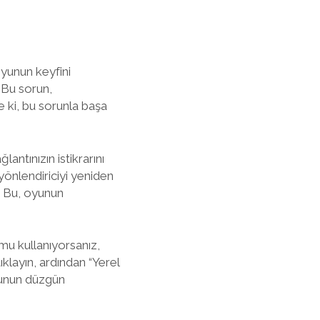
oyunun keyfini
. Bu sorun,
e ki, bu sorunla başa
lantınızın istikrarını
önlendiriciyi yeniden
. Bu, oyunun
mu kullanıyorsanız,
layın, ardından “Yerel
yunun düzgün