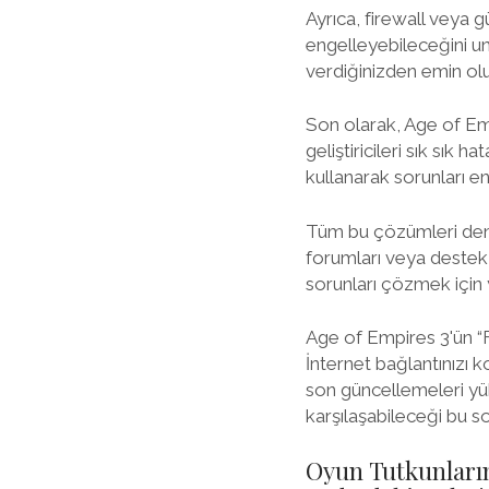
Ayrıca, firewall veya 
engelleyebileceğini un
verdiğinizden emin olu
Son olarak, Age of Em
geliştiricileri sık sık
kullanarak sorunları en 
Tüm bu çözümleri dene
forumları veya destek e
sorunları çözmek için y
Age of Empires 3'ün “Fa
İnternet bağlantınızı k
son güncellemeleri yük
karşılaşabileceği bu s
Oyun Tutkunların