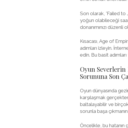
Son olarak, 'Failed to
yoğun olabileceği saatl
donanımınızı düzenli o
Kısacası, Age of Empire
adımları izleyin. İnter
edin. Bu basit adımları
Oyun Severlerin 
Sorununa Son Ça
Oyun dünyasında gezini
karşılaşmak gerçekten c
baltalayabilir ve birç
sorunla başa çıkmanın 
Öncelikle, bu hatanın g