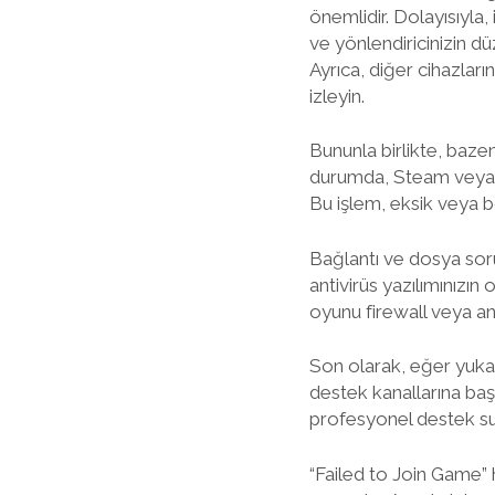
önemlidir. Dolayısıyla
ve yönlendiricinizin d
Ayrıca, diğer cihazları
izleyin.
Bununla birlikte, baze
durumda, Steam veya b
Bu işlem, eksik veya bo
Bağlantı ve dosya soru
antivirüs yazılımınızı
oyunu firewall veya ant
Son olarak, eğer yukar
destek kanallarına baş
profesyonel destek su
“Failed to Join Game” h