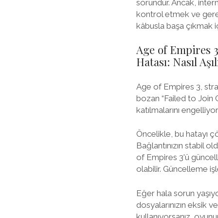
sorundur. Ancak, intern
kontrol etmek ve gerek
kâbusla başa çıkmak i
Age of Empires 3
Hatası: Nasıl Aşıl
Age of Empires 3, stra
bozan “Failed to Join 
katılmalarını engelliyo
Öncelikle, bu hatayı çö
Bağlantınızın stabil 
of Empires 3'ü güncel
olabilir. Güncelleme i
Eğer hala sorun yaşıyo
dosyalarınızın eksik v
kullanıyorsanız, oyun