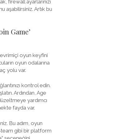
, firewall ayarlarınızı
aşabilirsiniz. Artık bu
Join Game’
evrimiçi oyun keyfini
cuların oyun odalarına
aç yolu var.
lantınızı kontrol edin.
latın. Ardından, Age
 düzeltmeye yardımcı
mekte fayda var.
iniz. Bu adım, oyun
Steam gibi bir platform
a” seçeneğini