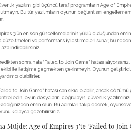
güvenlik yazılımı gibi üçüncü taraf programların Age of Empire
utmayın. Bu tür yazılımların oyunun bağlantısını engellememesi
n.
pires 3'ün en son güncellemelerinin yüklü olduğundan emin
 hata düzeltmeleri ve performans iyileştirmeleri sunar, bu ned
aza indirebilirsiniz.
dikten sonra hala “Failed to Join Game” hatası alıyorsanız
kibi ile iletişime geçmekten çekinmeyin. Oyunun geliştiricile
ardımcı olabilirler.
iled to Join Game” hatası can sıkıcı olabilir, ancak çözümü ge
ontrol edin, oyun dosyalarını doğrulayın, güvenlik yazılımınız
lediğinizden emin olun. Bu adımları takip ederek, oyunseve
orunu kolayca çözebilirsiniz.
a Müjde: Age of Empires 3’te ‘Failed to Join