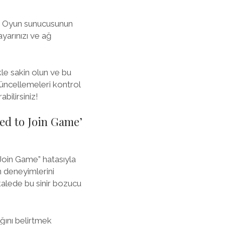
ır. Oyun sunucusunun
ayarınızı ve ağ
kle sakin olun ve bu
 güncellemeleri kontrol
bilirsiniz!
led to Join Game’
Join Game” hatasıyla
un deneyimlerini
kalede bu sinir bozucu
ığını belirtmek