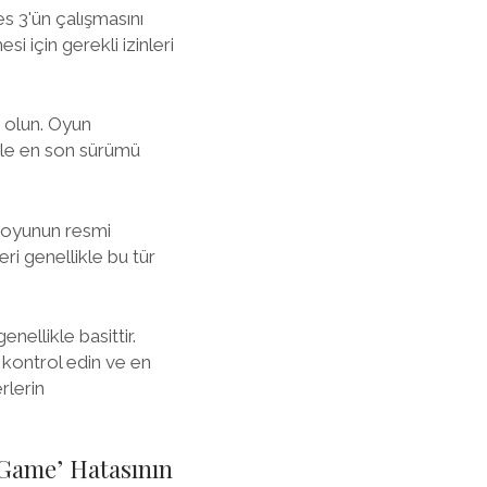
s 3'ün çalışmasını
 için gerekli izinleri
 olun. Oyun
enle en son sürümü
, oyunun resmi
ri genellikle bu tür
nellikle basittir.
ı kontrol edin ve en
rlerin
 Game’ Hatasının