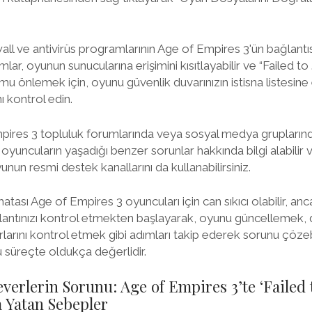
rewall ve antivirüs programlarının Age of Empires 3'ün bağlan
lar, oyunun sunucularına erişimini kısıtlayabilir ve “Failed t
mu önlemek için, oyunu güvenlik duvarınızın istisna listesine
ı kontrol edin.
pires 3 topluluk forumlarında veya sosyal medya grupları
r oyuncuların yaşadığı benzer sorunlar hakkında bilgi alabilir
oyunun resmi destek kanallarını da kullanabilirsiniz.
atası Age of Empires 3 oyuncuları için can sıkıcı olabilir, anca
ğlantınızı kontrol etmekten başlayarak, oyunu güncellemek,
larını kontrol etmek gibi adımları takip ederek sorunu çözebil
 süreçte oldukça değerlidir.
everlerin Sorunu: Age of Empires 3’te ‘Failed
a Yatan Sebepler