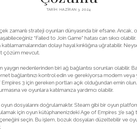
TARIH: HAZIRAN 3, 2024
ek zamanlı strateji oyunları dünyasında bir efsane. Ancak, 
aşabileceğiniz “Failed to Join Game” hatası can sıkıcı olabilir
katılamamalarından dolayı hayal kırıklığına uğratabilir. Neys
sit çözüm mevcut.
n yaygın nedenlerinden biri ağ bağlantısı sorunları olabilir. Bağ
ernet bağlantınızı kontrol edin ve gerekiyorsa modem veya y
of Empires 3 için gereken portları açık olduğundan emin olun
kurmasına ve oyunlara katılmanıza yardımcı olabilir.
 oyun dosyalarını doğrulamaktır. Steam gibi bir oyun platfor
lamak için oyun kütüphanenizdeki Age of Empires 3'e sağ tık
çeneğini seçin. Bu işlem, bozuk dosyaları düzeltebilir ve o
.