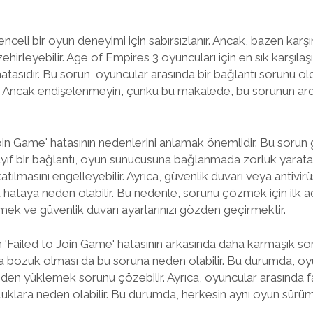
nceli bir oyun deneyimi için sabırsızlanır. Ancak, bazen karş
ehirleyebilir. Age of Empires 3 oyuncuları için en sık karşılaş
hatasıdır. Bu sorun, oyuncular arasında bir bağlantı sorunu o
ir. Ancak endişelenmeyin, çünkü bu makalede, bu sorunun ardın
Join Game' hatasının nedenlerini anlamak önemlidir. Bu sorun g
. Zayıf bir bağlantı, oyun sunucusuna bağlanmada zorluk yarata
tılmasını engelleyebilir. Ayrıca, güvenlik duvarı veya antivir
u hataya neden olabilir. Bu nedenle, sorunu çözmek için ilk a
tmek ve güvenlik duvarı ayarlarınızı gözden geçirmektir.
n 'Failed to Join Game' hatasının arkasında daha karmaşık sor
a bozuk olması da bu soruna neden olabilir. Bu durumda, oy
en yüklemek sorunu çözebilir. Ayrıca, oyuncular arasında fa
uklara neden olabilir. Bu durumda, herkesin aynı oyun sürü