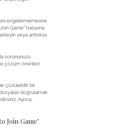
tısını engellememesine
o Join Game” hatasına
 ekleyin veya antivirüs
nda sorununuzu
 ve çözüm önerileri
k çözülebilir bir
 dosyaları doğrulamak
irsiniz. Ayrıca,
 to Join Game’