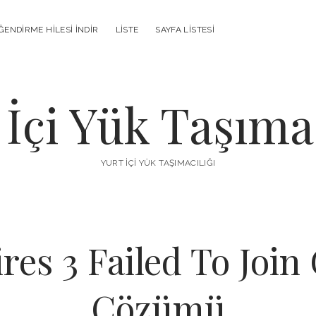
ENDIRME HILESI İNDIR
LISTE
SAYFA LISTESI
 İçi Yük Taşımac
YURT İÇI YÜK TAŞIMACILIĞI
res 3 Failed To Join
Çözümü