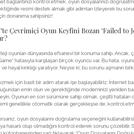
et bağlantınızı kontrol etmek, oyun dosyalarınızı doğrulatmak
tiğinde resmi destek almak gibi adımları izleyerek bu sorunu 
çin donanıma sahipsiniz!
’te Çevrimiçi Oyun Keyfini Bozan ‘Failed to 
ır?
teji oyunları dünyasında efsanevi bir konuma sahip. Ancak, ç
Game” hatasıyla karşılaşan birçok oyuncu var. Bu hata, oyun
r ve hayal kırıklığı yaratıyor. Neyse ki, bu sorunu aşmanın birk
zmek için basit bir adım atarak işe başlayabiliriz: İnternet bağ
olduğundan emin olun ve gerektiğinde modeminizi yeniden baş
leyin. Oyunun en son sürümüne sahip olmak, çeşitli hataları
şlemi genellikle otomatik olarak gerçekleşse de, kontrol et
rsanız, oyun dosyalarını doğrulama seçeneğini kullanabilirs
eya hasarlı olup olmadığını kontrol ederek sorunu çözebilir. 
un kütüphanesinden sağ tıklayarak “Oyun Dosyalarını Doğrul